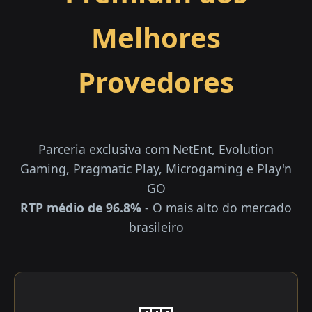
Melhores
Provedores
Parceria exclusiva com NetEnt, Evolution
Gaming, Pragmatic Play, Microgaming e Play'n
GO
RTP médio de 96.8%
- O mais alto do mercado
brasileiro