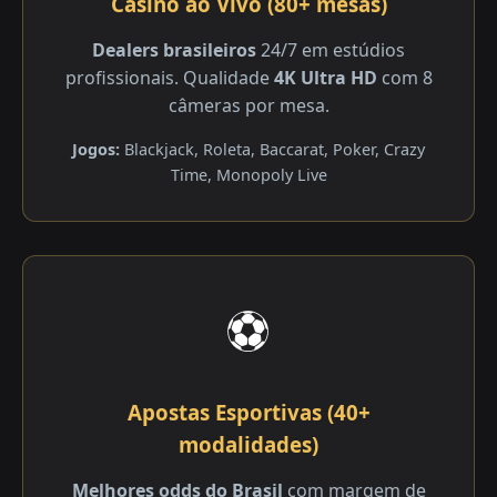
Casino ao Vivo (80+ mesas)
Dealers brasileiros
24/7 em estúdios
profissionais. Qualidade
4K Ultra HD
com 8
câmeras por mesa.
Jogos:
Blackjack, Roleta, Baccarat, Poker, Crazy
Time, Monopoly Live
⚽
Apostas Esportivas (40+
modalidades)
Melhores odds do Brasil
com margem de