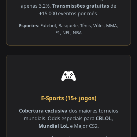
apenas 3.2%.
Transmissões gratuitas
de
+15.000 eventos por mês.
Esportes:
Futebol, Basquete, Tênis, Vôlei, MMA,
F1, NFL, NBA
🎮
E-Sports (15+ jogos)
Cobertura exclusiva
dos maiores torneios
mundiais. Odds especiais para
CBLOL,
Mundial LoL
e Major CS2.