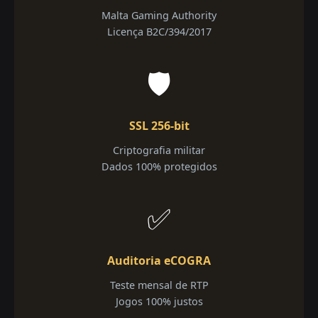
Malta Gaming Authority
Licença B2C/394/2017
🛡️
SSL 256-bit
Criptografia militar
Dados 100% protegidos
✅
Auditoria eCOGRA
Teste mensal de RTP
Jogos 100% justos