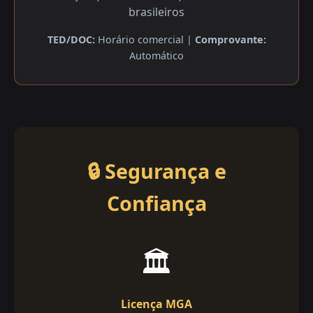
brasileiros
TED/DOC:
Horário comercial |
Comprovante:
Automático
🔒 Segurança e
Confiança
🏛️
Licença MGA