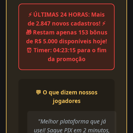
⚡ ÚLTIMAS 24 HORAS: Mais
de 2.847 novos cadastros! ⚡
🎁 Restam apenas 153 bônus
de R$ 5.000 disponíveis hoje!
⏰ Timer: 04:23:15 para o fim
da promoção
💬 O que dizem nossos
jogadores
"Melhor plataforma que já
usei! Saque PIX em 2 minutos,