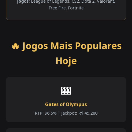
Jogos:
League of Legends, CS2, Dota 2, Valorant,
Free Fire, Fortnite
🔥 Jogos Mais Populares
Hoje
🎰
Gates of Olympus
RTP: 96.5% | Jackpot: R$ 45.280