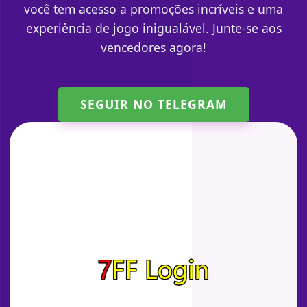
você tem acesso a promoções incríveis e uma
experiência de jogo inigualável. Junte-se aos
vencedores agora!
SEGUIR NO TELEGRAM