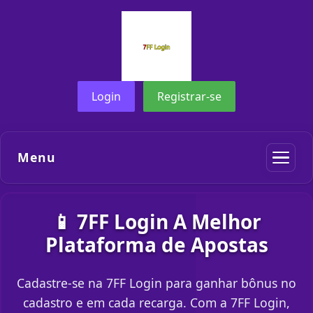
Login
Registrar-se
Menu
📱 7FF Login A Melhor
Plataforma de Apostas
Cadastre-se na 7FF Login para ganhar bônus no
cadastro e em cada recarga. Com a 7FF Login,