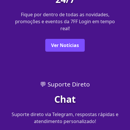
Fique por dentro de todas as novidades,
promoções e eventos da 7FF Login em tempo
real!
Ver Notícias
💬 Suporte Direto
Chat
Suporte direto via Telegram, respostas rápidas e
atendimento personalizado!