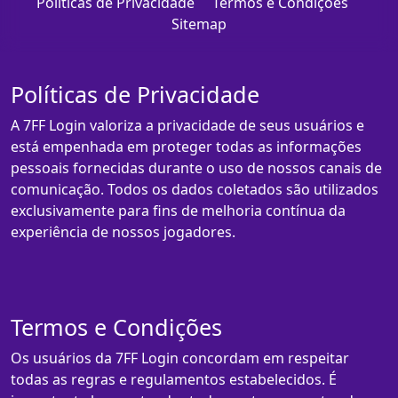
Políticas de Privacidade
Termos e Condições
Sitemap
Políticas de Privacidade
A 7FF Login valoriza a privacidade de seus usuários e
está empenhada em proteger todas as informações
pessoais fornecidas durante o uso de nossos canais de
comunicação. Todos os dados coletados são utilizados
exclusivamente para fins de melhoria contínua da
experiência de nossos jogadores.
Termos e Condições
Os usuários da 7FF Login concordam em respeitar
todas as regras e regulamentos estabelecidos. É