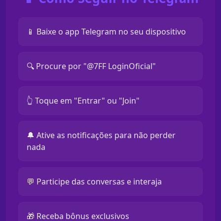
📱 Baixe o app Telegram no seu dispositivo
🔍 Procure por "@7FF LoginOficial"
👆 Toque em "Entrar" ou "Join"
🔔 Ative as notificações para não perder
nada
💬 Participe das conversas e interaja
🎁 Receba bônus exclusivos