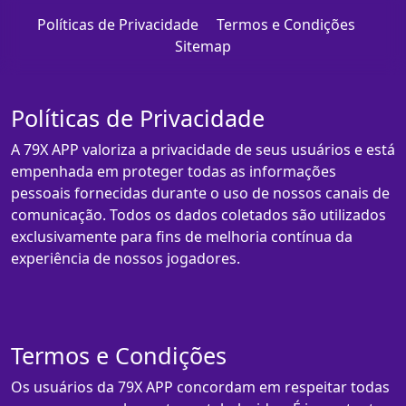
Políticas de Privacidade
Termos e Condições
Sitemap
Políticas de Privacidade
A 79X APP valoriza a privacidade de seus usuários e está
empenhada em proteger todas as informações
pessoais fornecidas durante o uso de nossos canais de
comunicação. Todos os dados coletados são utilizados
exclusivamente para fins de melhoria contínua da
experiência de nossos jogadores.
Termos e Condições
Os usuários da 79X APP concordam em respeitar todas