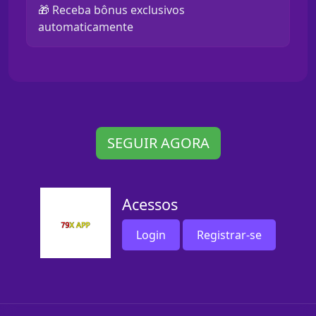
🎁 Receba bônus exclusivos
automaticamente
SEGUIR AGORA
Acessos
Login
Registrar-se