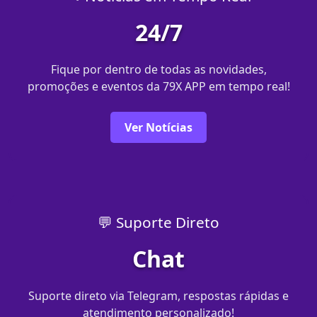
24/7
Fique por dentro de todas as novidades,
promoções e eventos da 79X APP em tempo real!
Ver Notícias
💬 Suporte Direto
Chat
Suporte direto via Telegram, respostas rápidas e
atendimento personalizado!