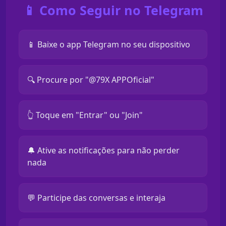
📱 Como Seguir no Telegram
📱 Baixe o app Telegram no seu dispositivo
🔍 Procure por "@79X APPOficial"
👆 Toque em "Entrar" ou "Join"
🔔 Ative as notificações para não perder
nada
💬 Participe das conversas e interaja