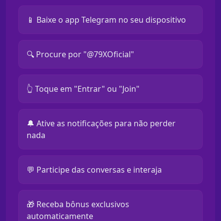
📱 Baixe o app Telegram no seu dispositivo
🔍 Procure por "@79XOficial"
👆 Toque em "Entrar" ou "Join"
🔔 Ative as notificações para não perder
nada
💬 Participe das conversas e interaja
🎁 Receba bônus exclusivos
automaticamente