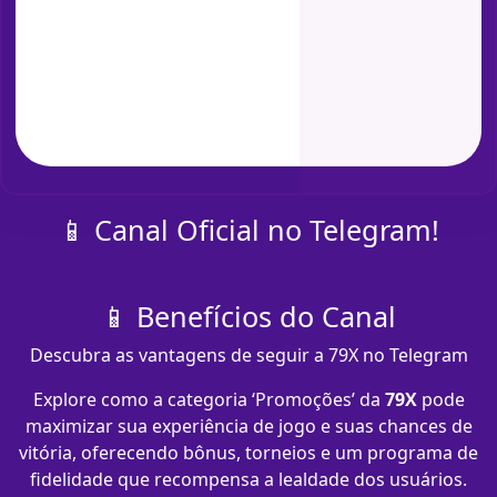
📱 Canal Oficial no Telegram!
📱 Benefícios do Canal
Descubra as vantagens de seguir a 79X no Telegram
Explore como a categoria ‘Promoções’ da
79X
pode
maximizar sua experiência de jogo e suas chances de
vitória, oferecendo bônus, torneios e um programa de
fidelidade que recompensa a lealdade dos usuários.