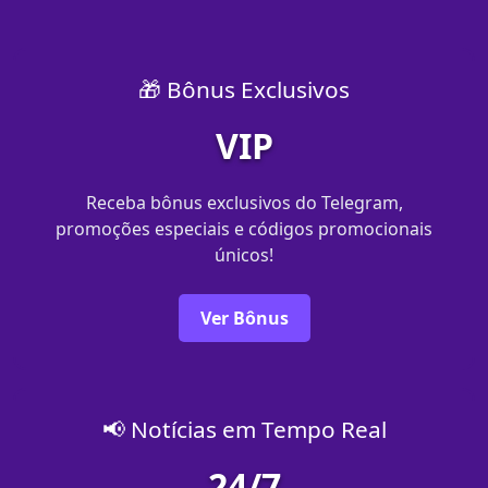
🎁 Bônus Exclusivos
VIP
Receba bônus exclusivos do Telegram,
promoções especiais e códigos promocionais
únicos!
Ver Bônus
📢 Notícias em Tempo Real
24/7