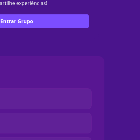
rtilhe experiências!
Entrar Grupo