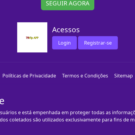
SEGUIR AGORA
Acessos
Login
Registrar-se
Políticas de Privacidade
Termos e Condições
Sitemap
de
 usuários e está empenhada em proteger todas as informaç
os coletados são utilizados exclusivamente para fins de m