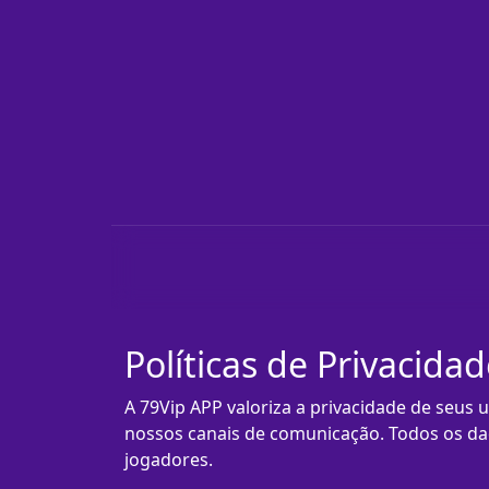
Políticas de Privacida
A 79Vip APP valoriza a privacidade de seus
nossos canais de comunicação. Todos os dad
jogadores.