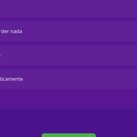
erder nada
a
aticamente