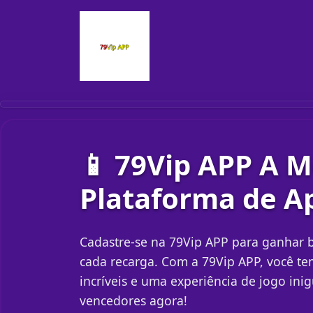
📱 79Vip APP A M
Plataforma de A
Cadastre-se na 79Vip APP para ganhar 
cada recarga. Com a 79Vip APP, você t
incríveis e uma experiência de jogo inig
vencedores agora!