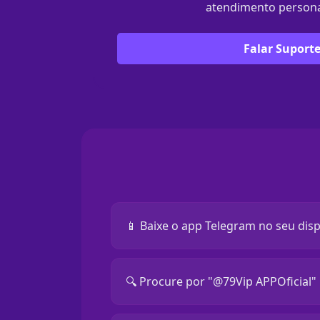
atendimento persona
Falar Suport
📱 Baixe o app Telegram no seu disp
🔍 Procure por "@79Vip APPOficial"