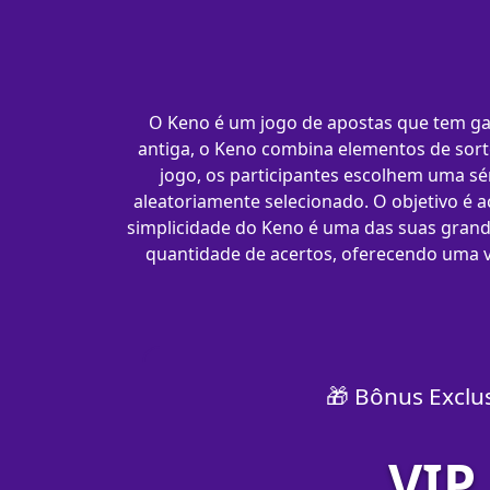
O Keno é um jogo de apostas que tem g
antiga, o Keno combina elementos de sort
jogo, os participantes escolhem uma sé
aleatoriamente selecionado. O objetivo é 
simplicidade do Keno é uma das suas grand
quantidade de acertos, oferecendo uma 
🎁 Bônus Exclu
VIP