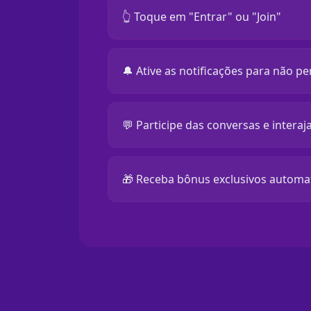
👆 Toque em "Entrar" ou "Join"
🔔 Ative as notificações para não p
💬 Participe das conversas e interaj
🎁 Receba bônus exclusivos autom