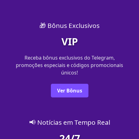
🎁 Bônus Exclusivos
VIP
Receba bônus exclusivos do Telegram,
promoções especiais e códigos promocionais
únicos!
Ver Bônus
📢 Notícias em Tempo Real
24/7