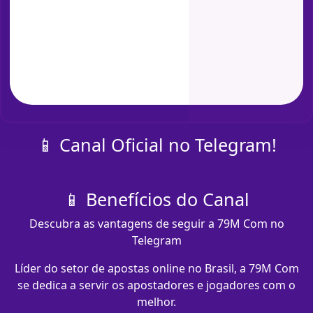
📱 Canal Oficial no Telegram!
📱 Benefícios do Canal
Descubra as vantagens de seguir a 79M Com no
Telegram
Líder do setor de apostas online no Brasil, a 79M Com
se dedica a servir os apostadores e jogadores com o
melhor.