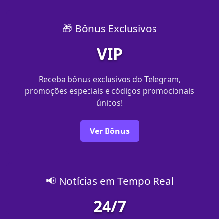
🎁 Bônus Exclusivos
VIP
Receba bônus exclusivos do Telegram,
promoções especiais e códigos promocionais
únicos!
Ver Bônus
📢 Notícias em Tempo Real
24/7