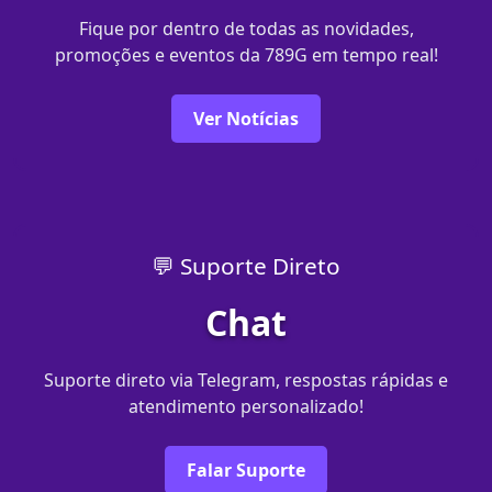
Fique por dentro de todas as novidades,
promoções e eventos da 789G em tempo real!
Ver Notícias
💬 Suporte Direto
Chat
Suporte direto via Telegram, respostas rápidas e
atendimento personalizado!
Falar Suporte