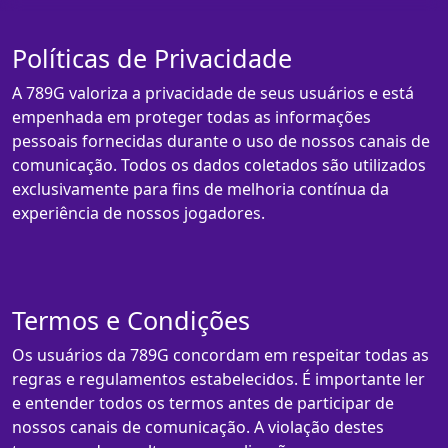
Políticas de Privacidade
A 789G valoriza a privacidade de seus usuários e está
empenhada em proteger todas as informações
pessoais fornecidas durante o uso de nossos canais de
comunicação. Todos os dados coletados são utilizados
exclusivamente para fins de melhoria contínua da
experiência de nossos jogadores.
Termos e Condições
Os usuários da 789G concordam em respeitar todas as
regras e regulamentos estabelecidos. É importante ler
e entender todos os termos antes de participar de
nossos canais de comunicação. A violação destes