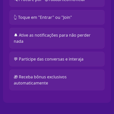
👆 Toque em "Entrar" ou "Join"
🔔 Ative as notificações para não perder
nada
💬 Participe das conversas e interaja
🎁 Receba bônus exclusivos
automaticamente