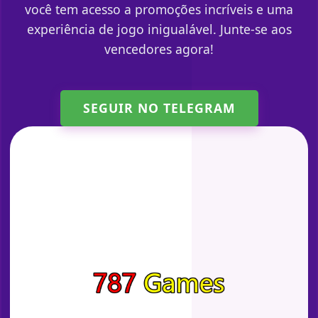
você tem acesso a promoções incríveis e uma
experiência de jogo inigualável. Junte-se aos
vencedores agora!
SEGUIR NO TELEGRAM