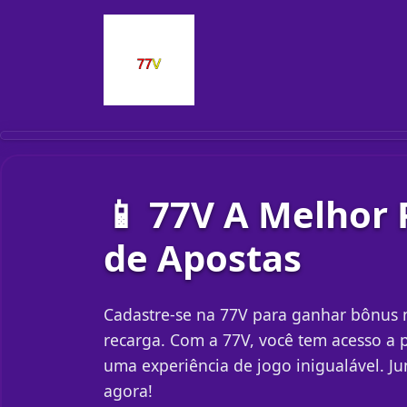
📱 77V A Melhor
de Apostas
Cadastre-se na 77V para ganhar bônus 
recarga. Com a 77V, você tem acesso a 
uma experiência de jogo inigualável. J
agora!