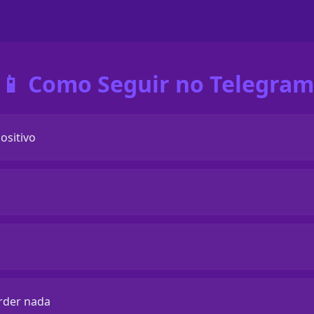
📱 Como Seguir no Telegram
ositivo
erder nada