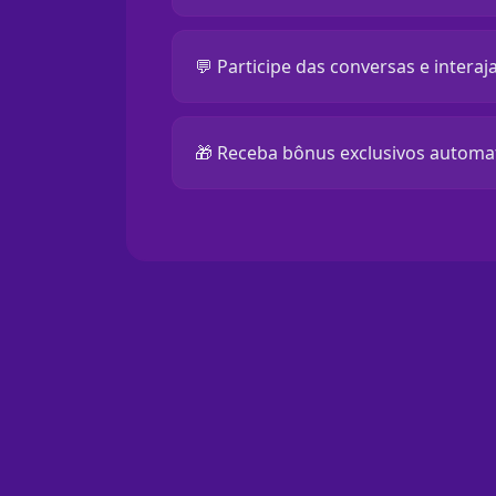
💬 Participe das conversas e interaj
🎁 Receba bônus exclusivos autom