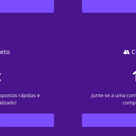
reto
👥 
t
espostas rápidas e
Junte-se a uma com
lizado!
compa
e