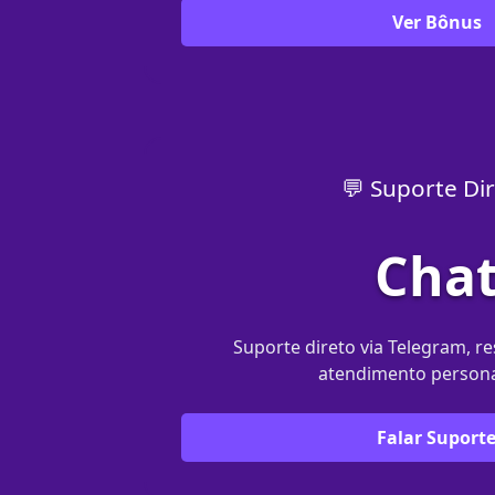
Ver Bônus
💬 Suporte Di
Cha
Suporte direto via Telegram, r
atendimento persona
Falar Suport