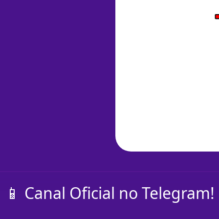
📱 Canal Oficial no Telegram!