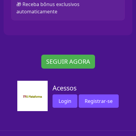
🎁 Receba bônus exclusivos
automaticamente
SEGUIR AGORA
Acessos
Login
Registrar-se