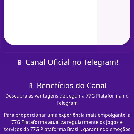
📱 Canal Oficial no Telegram!
📱 Benefícios do Canal
Descubra as vantagens de seguir a 77G Plataforma no
Telegram
Para proporcionar uma experiência mais empolgante, a
77G Plataforma atualiza regularmente os jogos e
serviços da 77G Plataforma Brasil , garantindo emoções