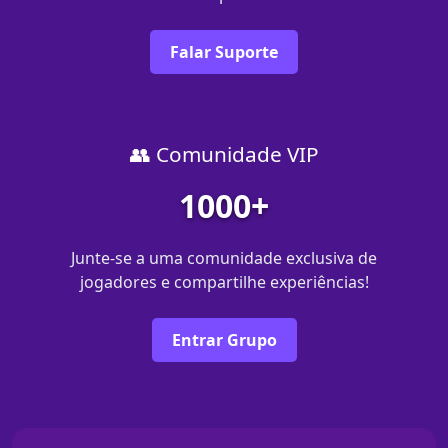
Falar Suporte
👥 Comunidade VIP
1000+
Junte-se a uma comunidade exclusiva de
jogadores e compartilhe experiências!
Entrar Grupo