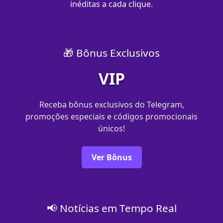
inéditas a cada clique.
🎁 Bônus Exclusivos
VIP
Receba bônus exclusivos do Telegram,
promoções especiais e códigos promocionais
únicos!
Ver Bônus
📢 Notícias em Tempo Real