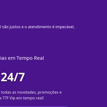
l são justos e o atendimento é impecável,
cias em Tempo Real
24/7
e todas as novidades, promoções e
a 77F Vip em tempo real!