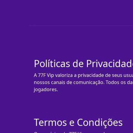
Políticas de Privacida
A 77F Vip valoriza a privacidade de seus u
nossos canais de comunicação. Todos os dad
jogadores.
Termos e Condições