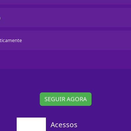
a
aticamente
SEGUIR AGORA
Acessos