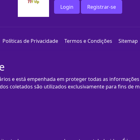
Login
Registrar-se
Políticas de Privacidade
Termos e Condições
Sitemap
de
suários e está empenhada em proteger todas as informações
os coletados são utilizados exclusivamente para fins de m