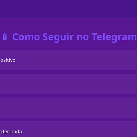
📱 Como Seguir no Telegram
ositivo
erder nada