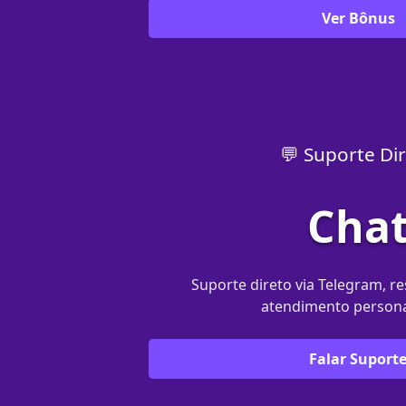
Ver Bônus
💬 Suporte Di
Cha
Suporte direto via Telegram, r
atendimento persona
Falar Suport