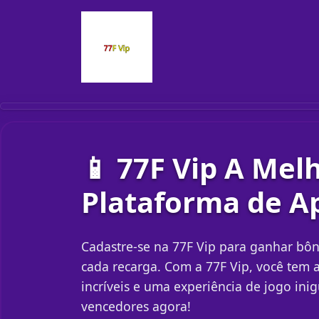
📱 77F Vip A Mel
Plataforma de A
Cadastre-se na 77F Vip para ganhar bô
cada recarga. Com a 77F Vip, você tem
incríveis e uma experiência de jogo inig
vencedores agora!