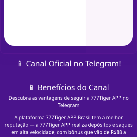
📱 Canal Oficial no Telegram!
📱 Benefícios do Canal
Descubra as vantagens de seguir a 777Tiger APP no
Telegram
A plataforma 777Tiger APP Brasil tem a melhor
reputação — a 777Tiger APP realiza depósitos e saques
em alta velocidade, com bônus que vão de R$88 a