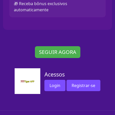
🎁 Receba bônus exclusivos
automaticamente
SEGUIR AGORA
Acessos
Login
Registrar-se