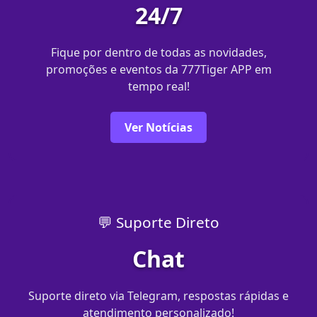
24/7
Fique por dentro de todas as novidades,
promoções e eventos da 777Tiger APP em
tempo real!
Ver Notícias
💬 Suporte Direto
Chat
Suporte direto via Telegram, respostas rápidas e
atendimento personalizado!