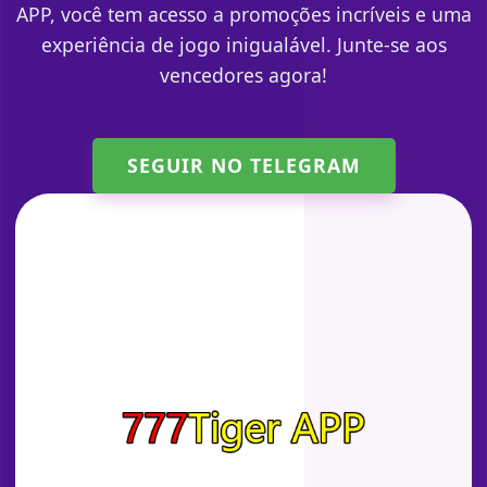
APP, você tem acesso a promoções incríveis e uma
experiência de jogo inigualável. Junte-se aos
vencedores agora!
SEGUIR NO TELEGRAM