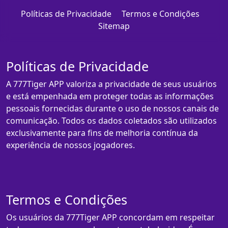
Políticas de Privacidade
Termos e Condições
Sitemap
Políticas de Privacidade
A 777Tiger APP valoriza a privacidade de seus usuários
e está empenhada em proteger todas as informações
pessoais fornecidas durante o uso de nossos canais de
comunicação. Todos os dados coletados são utilizados
exclusivamente para fins de melhoria contínua da
experiência de nossos jogadores.
Termos e Condições
Os usuários da 777Tiger APP concordam em respeitar