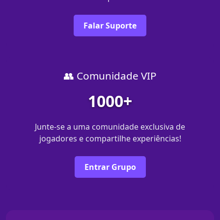
Falar Suporte
👥 Comunidade VIP
1000+
Junte-se a uma comunidade exclusiva de
jogadores e compartilhe experiências!
Entrar Grupo