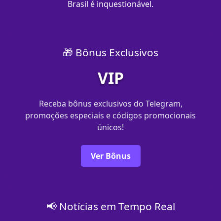
Brasil é inquestionável.
🎁 Bônus Exclusivos
VIP
Receba bônus exclusivos do Telegram,
promoções especiais e códigos promocionais
únicos!
Ver Bônus
📢 Notícias em Tempo Real