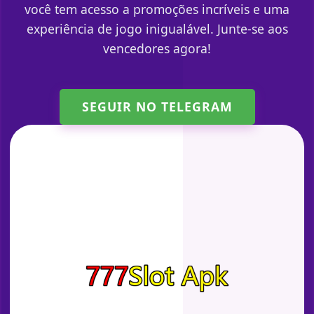
você tem acesso a promoções incríveis e uma
experiência de jogo inigualável. Junte-se aos
vencedores agora!
SEGUIR NO TELEGRAM