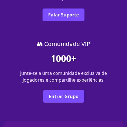
Falar Suporte
👥 Comunidade VIP
1000+
Junte-se a uma comunidade exclusiva de
jogadores e compartilhe experiências!
Entrar Grupo