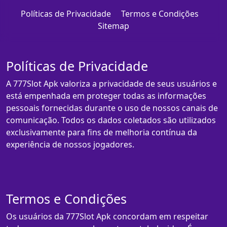
Políticas de Privacidade
Termos e Condições
Sitemap
Políticas de Privacidade
A 777Slot Apk valoriza a privacidade de seus usuários e
está empenhada em proteger todas as informações
pessoais fornecidas durante o uso de nossos canais de
comunicação. Todos os dados coletados são utilizados
exclusivamente para fins de melhoria contínua da
experiência de nossos jogadores.
Termos e Condições
Os usuários da 777Slot Apk concordam em respeitar