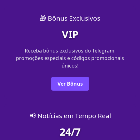
🎁 Bônus Exclusivos
VIP
Receba bônus exclusivos do Telegram,
promoções especiais e códigos promocionais
únicos!
Ver Bônus
📢 Notícias em Tempo Real
24/7