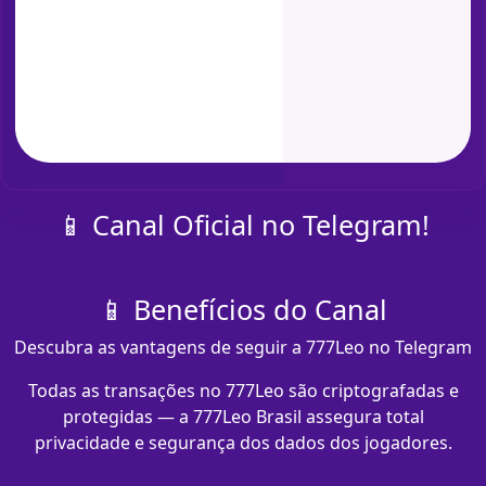
📱 Canal Oficial no Telegram!
📱 Benefícios do Canal
Descubra as vantagens de seguir a 777Leo no Telegram
Todas as transações no 777Leo são criptografadas e
protegidas — a 777Leo Brasil assegura total
privacidade e segurança dos dados dos jogadores.