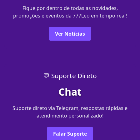
Fique por dentro de todas as novidades,
promoções e eventos da 777Leo em tempo real!
Ver Notícias
💬 Suporte Direto
Chat
Suporte direto via Telegram, respostas rápidas e
atendimento personalizado!
Falar Suporte