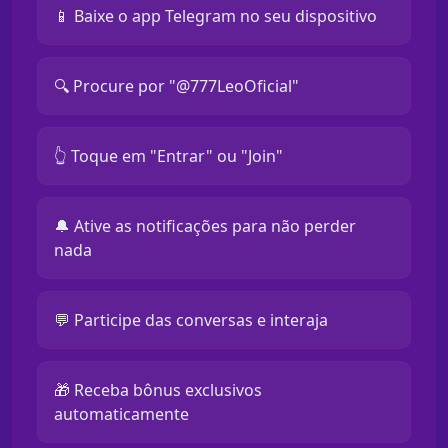
📱 Baixe o app Telegram no seu dispositivo
🔍 Procure por "@777LeoOficial"
👆 Toque em "Entrar" ou "Join"
🔔 Ative as notificações para não perder
nada
💬 Participe das conversas e interaja
🎁 Receba bônus exclusivos
automaticamente