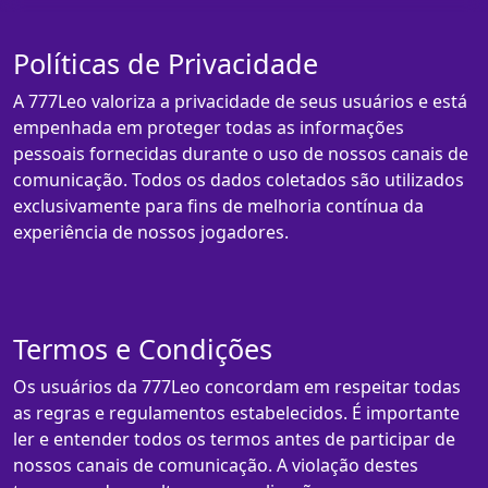
Políticas de Privacidade
A 777Leo valoriza a privacidade de seus usuários e está
empenhada em proteger todas as informações
pessoais fornecidas durante o uso de nossos canais de
comunicação. Todos os dados coletados são utilizados
exclusivamente para fins de melhoria contínua da
experiência de nossos jogadores.
Termos e Condições
Os usuários da 777Leo concordam em respeitar todas
as regras e regulamentos estabelecidos. É importante
ler e entender todos os termos antes de participar de
nossos canais de comunicação. A violação destes