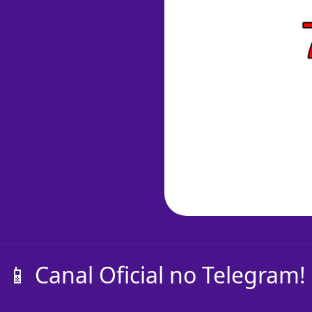
📱 Canal Oficial no Telegram!