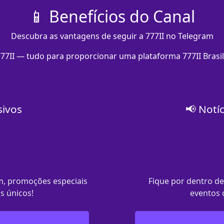
📱 Benefícios do Canal
Descubra as vantagens de seguir a 777II no Telegram
77II — tudo para proporcionar uma plataforma 777II Brasil
sivos
📢 Notí
m, promoções especiais
Fique por dentro d
s únicos!
eventos 