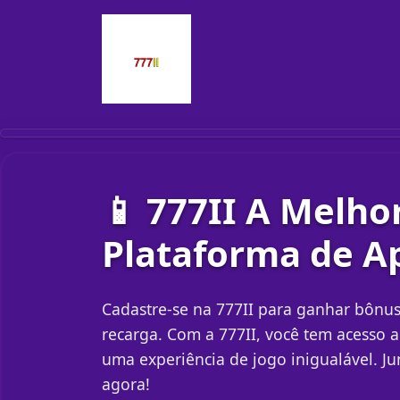
📱 777II A Melho
Plataforma de A
Cadastre-se na 777II para ganhar bônu
recarga. Com a 777II, você tem acesso a
uma experiência de jogo inigualável. J
agora!