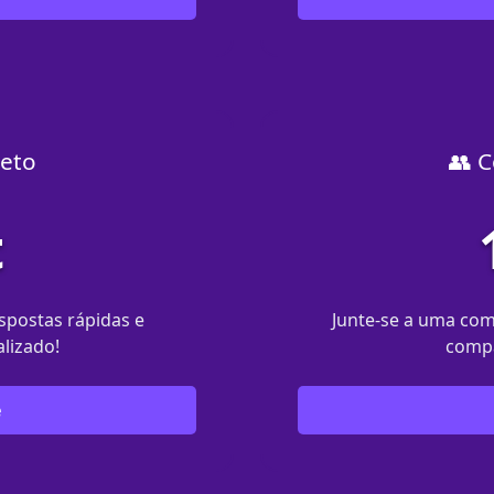
reto
👥 
t
espostas rápidas e
Junte-se a uma com
lizado!
compa
e