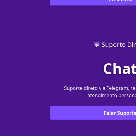
💬 Suporte Di
Cha
Suporte direto via Telegram, r
atendimento persona
Falar Suport