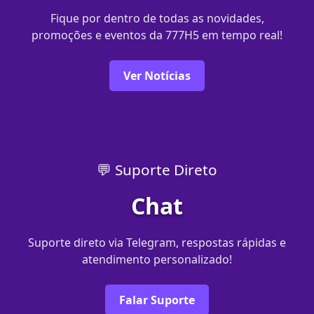
Fique por dentro de todas as novidades,
promoções e eventos da 777H5 em tempo real!
Ver Notícias
💬 Suporte Direto
Chat
Suporte direto via Telegram, respostas rápidas e
atendimento personalizado!
Falar Suporte