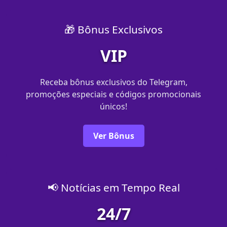
🎁 Bônus Exclusivos
VIP
Receba bônus exclusivos do Telegram,
promoções especiais e códigos promocionais
únicos!
Ver Bônus
📢 Notícias em Tempo Real
24/7