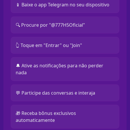
📱 Baixe o app Telegram no seu dispositivo
🔍 Procure por "@777H5Oficial"
👆 Toque em "Entrar" ou "Join"
🔔 Ative as notificações para não perder
nada
💬 Participe das conversas e interaja
🎁 Receba bônus exclusivos
automaticamente