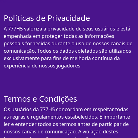
Políticas de Privacidade
A 777H5 valoriza a privacidade de seus usuários e está
empenhada em proteger todas as informações
pessoais fornecidas durante o uso de nossos canais de
comunicação. Todos os dados coletados são utilizados
exclusivamente para fins de melhoria contínua da
experiência de nossos jogadores.
Termos e Condições
Os usuários da 777H5 concordam em respeitar todas
as regras e regulamentos estabelecidos. É importante
ler e entender todos os termos antes de participar de
nossos canais de comunicação. A violação destes