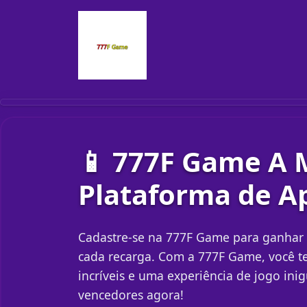
📱 777F Game A 
Plataforma de A
Cadastre-se na 777F Game para ganhar
cada recarga. Com a 777F Game, você 
incríveis e uma experiência de jogo inig
vencedores agora!