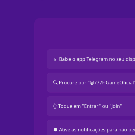
📱 Baixe o app Telegram no seu disp
🔍 Procure por "@777F GameOficial
👆 Toque em "Entrar" ou "Join"
🔔 Ative as notificações para não p