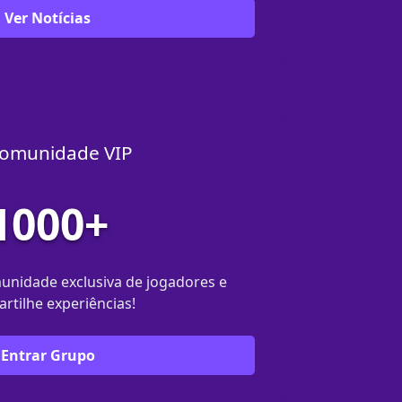
Ver Notícias
Comunidade VIP
1000+
unidade exclusiva de jogadores e
rtilhe experiências!
Entrar Grupo