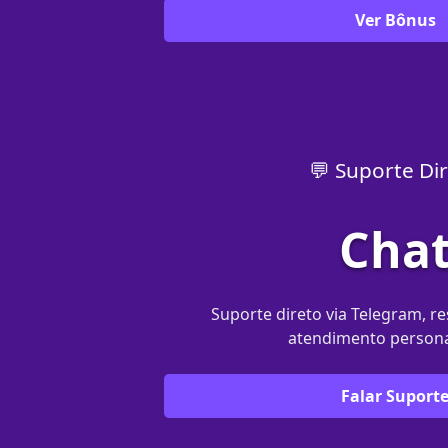
Ver Bônus
💬 Suporte Di
Cha
Suporte direto via Telegram, r
atendimento persona
Falar Suport