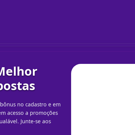
Melhor
postas
 bônus no cadastro e em
tem acesso a promoções
ualável. Junte-se aos