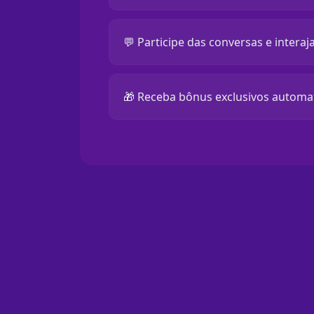
💬 Participe das conversas e interaj
🎁 Receba bônus exclusivos autom