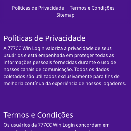
Políticas de Privacidade
Termos e Condições
Sitemap
Políticas de Privacidade
A 777CC Win Login valoriza a privacidade de seus
usuários e está empenhada em proteger todas as
informações pessoais fornecidas durante o uso de
nossos canais de comunicação. Todos os dados
coletados são utilizados exclusivamente para fins de
melhoria contínua da experiência de nossos jogadores.
Termos e Condições
Os usuários da 777CC Win Login concordam em