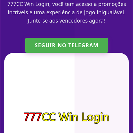
777CC Win Login, você tem acesso a promoções
incríveis e uma experiência de jogo inigualável.
Junte-se aos vencedores agora!
SEGUIR NO TELEGRAM