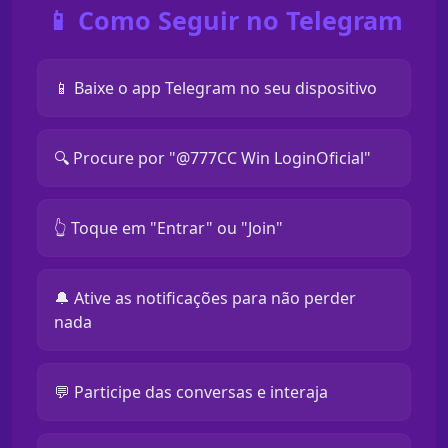
📱 Como Seguir no Telegram
📱 Baixe o app Telegram no seu dispositivo
🔍 Procure por "@777CC Win LoginOficial"
👆 Toque em "Entrar" ou "Join"
🔔 Ative as notificações para não perder
nada
💬 Participe das conversas e interaja