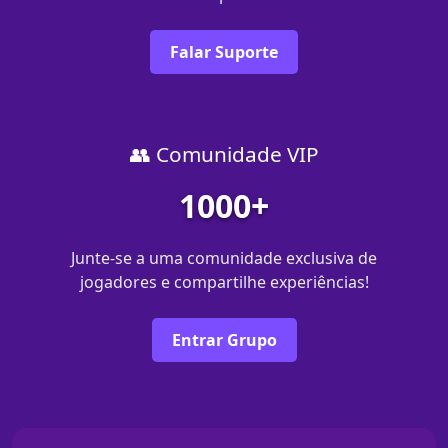
Falar Suporte
👥 Comunidade VIP
1000+
Junte-se a uma comunidade exclusiva de
jogadores e compartilhe experiências!
Entrar Grupo