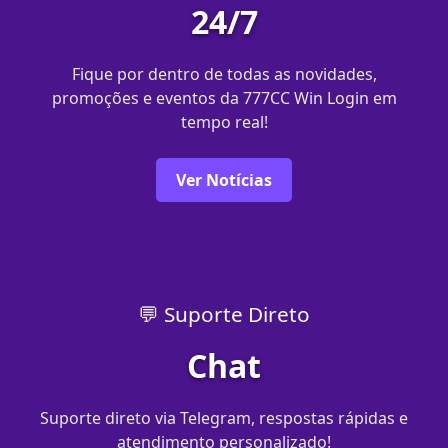
24/7
Fique por dentro de todas as novidades,
promoções e eventos da 777CC Win Login em
tempo real!
Ver Notícias
💬 Suporte Direto
Chat
Suporte direto via Telegram, respostas rápidas e
atendimento personalizado!