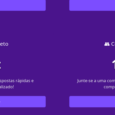
reto
👥 
t
espostas rápidas e
Junte-se a uma com
lizado!
compa
e