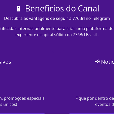
📱 Benefícios do Canal
Descubra as vantagens de seguir a 776Brl no Telegram
ertificadas internacionalmente para criar uma plataforma 
experiente e capital sólido da 776Brl Brasil .
sivos
📢 Notí
m, promoções especiais
Fique por dentro d
s únicos!
eventos d