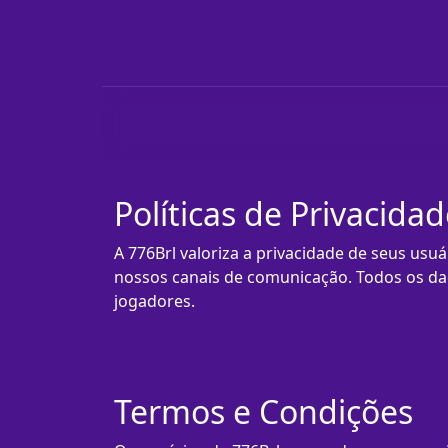
Políticas de Privacida
A 776Brl valoriza a privacidade de seus us
nossos canais de comunicação. Todos os dad
jogadores.
Termos e Condições