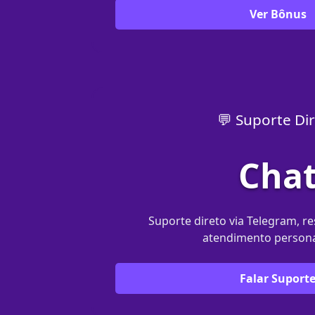
Ver Bônus
💬 Suporte Di
Cha
Suporte direto via Telegram, r
atendimento persona
Falar Suport