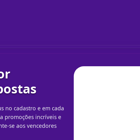
or
postas
us no cadastro e em cada
a promoções incríveis e
unte-se aos vencedores