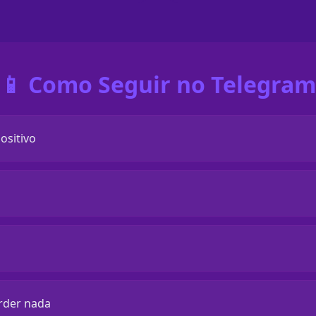
📱 Como Seguir no Telegram
ositivo
erder nada