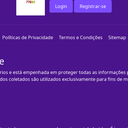
Login
Registrar-se
Políticas de Privacidade
Termos e Condições
Sitemap
de
uários e está empenhada em proteger todas as informações 
os coletados são utilizados exclusivamente para fins de m