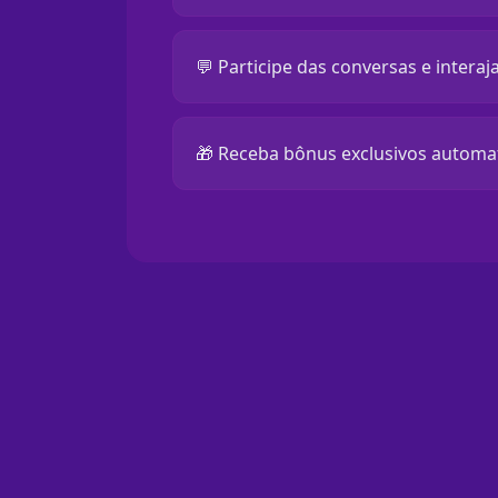
💬 Participe das conversas e interaj
🎁 Receba bônus exclusivos autom