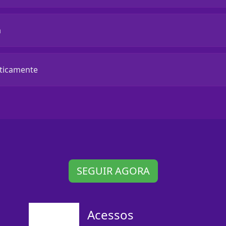
a
aticamente
SEGUIR AGORA
Acessos