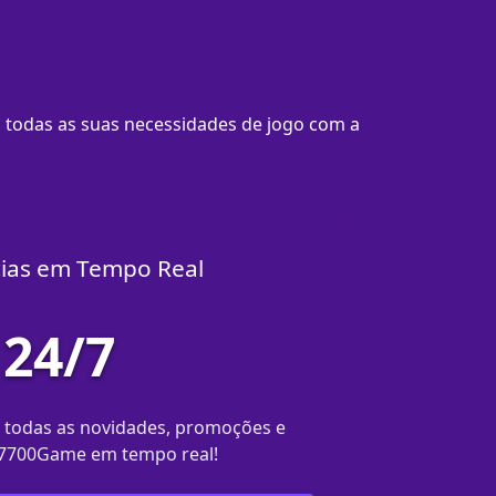
m
 todas as suas necessidades de jogo com a
cias em Tempo Real
24/7
e todas as novidades, promoções e
 7700Game em tempo real!