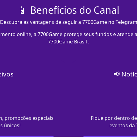
📱 Benefícios do Canal
Descubra as vantagens de seguir a 7700Game no Telegra
imento online, a 7700Game protege seus fundos e atende a
7700Game Brasil .
sivos
📢 Notí
m, promoções especiais
Fique por dentro d
s únicos!
eventos da