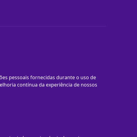
ões pessoais fornecidas durante o uso de
elhoria contínua da experiência de nossos