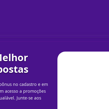
Melhor
postas
bônus no cadastro e em
em acesso a promoções
ualável. Junte-se aos