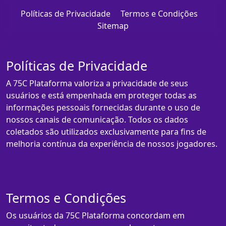
Políticas de Privacidade
Termos e Condições
Sitemap
Políticas de Privacidade
A 75C Plataforma valoriza a privacidade de seus
usuários e está empenhada em proteger todas as
informações pessoais fornecidas durante o uso de
nossos canais de comunicação. Todos os dados
coletados são utilizados exclusivamente para fins de
melhoria contínua da experiência de nossos jogadores.
Termos e Condições
Os usuários da 75C Plataforma concordam em