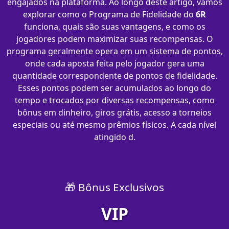
engajados na plataforma. Ao longo deste artigo, vamos
explorar como o Programa de Fidelidade do
6R
funciona, quais são suas vantagens, e como os
jogadores podem maximizar suas recompensas. O
programa geralmente opera em um sistema de pontos,
onde cada aposta feita pelo jogador gera uma
quantidade correspondente de pontos de fidelidade.
Esses pontos podem ser acumulados ao longo do
tempo e trocados por diversas recompensas, como
bônus em dinheiro, giros grátis, acesso a torneios
especiais ou até mesmo prêmios físicos. A cada nível
atingido d.
🎁 Bônus Exclusivos
VIP