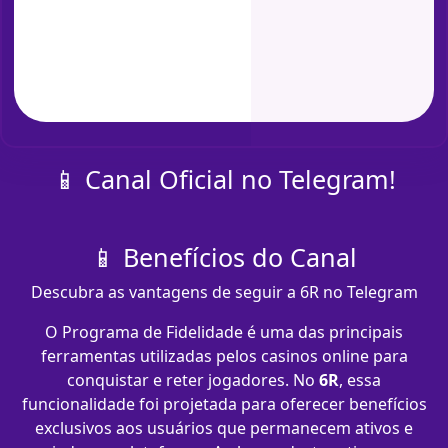
📱 Canal Oficial no Telegram!
📱 Benefícios do Canal
Descubra as vantagens de seguir a 6R no Telegram
O Programa de Fidelidade é uma das principais
ferramentas utilizadas pelos casinos online para
conquistar e reter jogadores. No
6R
, essa
funcionalidade foi projetada para oferecer benefícios
exclusivos aos usuários que permanecem ativos e