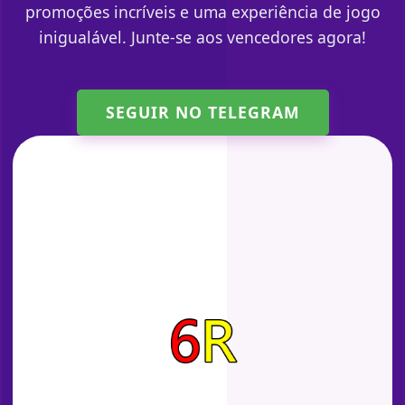
promoções incríveis e uma experiência de jogo
inigualável. Junte-se aos vencedores agora!
SEGUIR NO TELEGRAM