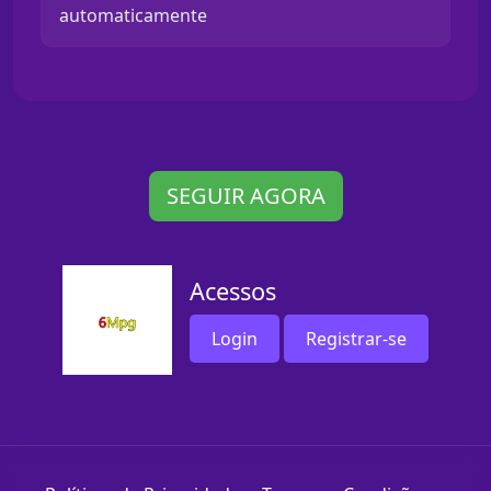
automaticamente
SEGUIR AGORA
Acessos
Login
Registrar-se