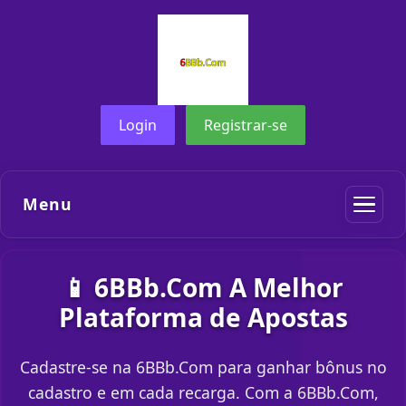
Login
Registrar-se
Menu
📱 6BBb.Com A Melhor
Plataforma de Apostas
Cadastre-se na 6BBb.Com para ganhar bônus no
cadastro e em cada recarga. Com a 6BBb.Com,