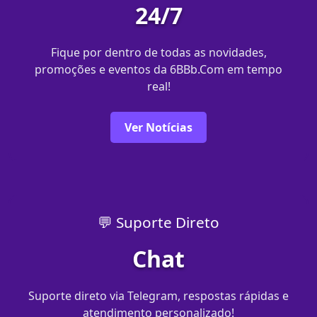
24/7
Fique por dentro de todas as novidades,
promoções e eventos da 6BBb.Com em tempo
real!
Ver Notícias
💬 Suporte Direto
Chat
Suporte direto via Telegram, respostas rápidas e
atendimento personalizado!