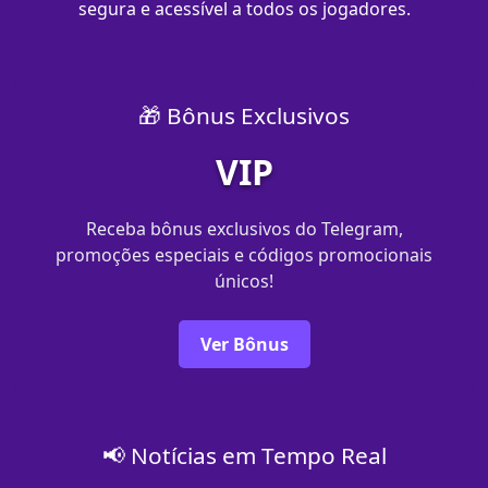
segura e acessível a todos os jogadores.
🎁 Bônus Exclusivos
VIP
Receba bônus exclusivos do Telegram,
promoções especiais e códigos promocionais
únicos!
Ver Bônus
📢 Notícias em Tempo Real