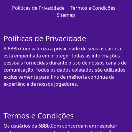
Políticas de Privacidade
Termos e Condições
Sitemap
Políticas de Privacidade
A 6BBb.Com valoriza a privacidade de seus usuários e
está empenhada em proteger todas as informações
pessoais fornecidas durante o uso de nossos canais de
comunicação. Todos os dados coletados são utilizados
exclusivamente para fins de melhoria contínua da
experiência de nossos jogadores.
Termos e Condições
Os usuários da 6BBb.Com concordam em respeitar