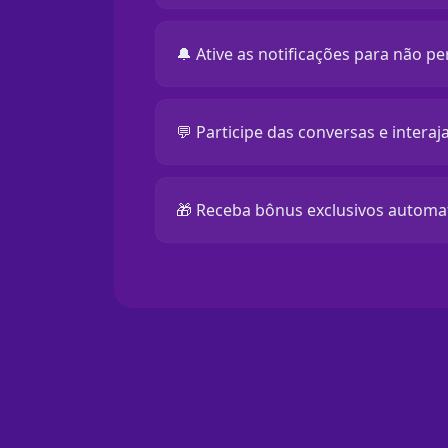
🔔 Ative as notificações para não p
💬 Participe das conversas e interaj
🎁 Receba bônus exclusivos autom