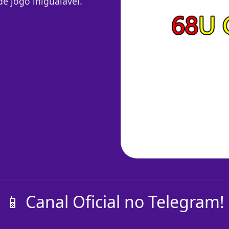
e jogo inigualável.
📱 Canal Oficial no Telegram!