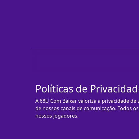
Políticas de Privacida
A 68U Com Baixar valoriza a privacidade de
de nossos canais de comunicação. Todos os 
nossos jogadores.