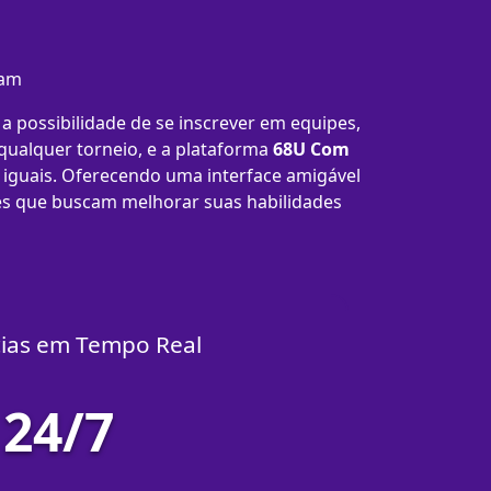
ram
 possibilidade de se inscrever em equipes,
 qualquer torneio, e a plataforma
68U Com
iguais. Oferecendo uma interface amigável
es que buscam melhorar suas habilidades
cias em Tempo Real
24/7