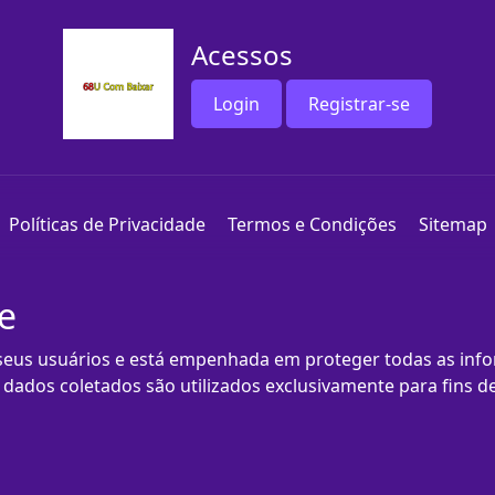
Acessos
Login
Registrar-se
Políticas de Privacidade
Termos e Condições
Sitemap
de
 seus usuários e está empenhada em proteger todas as inf
dados coletados são utilizados exclusivamente para fins d