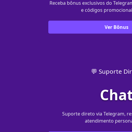
Receba bônus exclusivos do Telegra
e códigos promocionai
Ver Bônus
💬 Suporte Di
Cha
Suporte direto via Telegram, r
atendimento persona