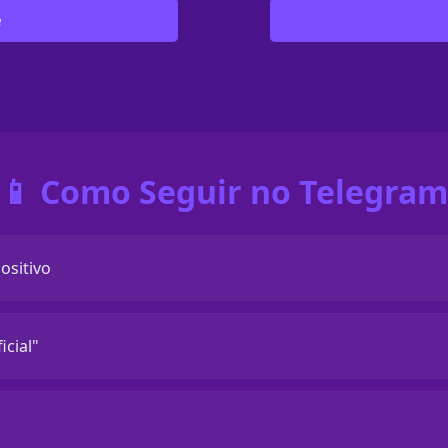
e
📱 Como Seguir no Telegram
ositivo
cial"