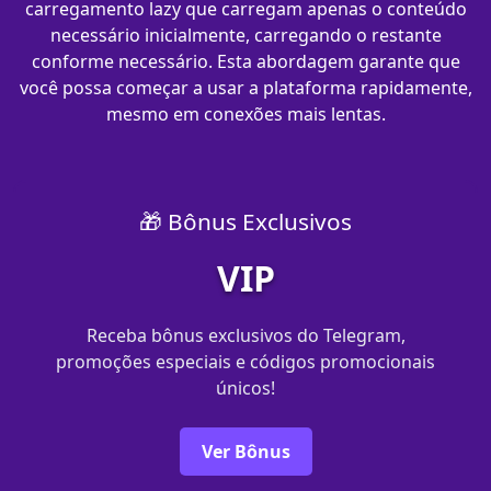
carregamento lazy que carregam apenas o conteúdo
necessário inicialmente, carregando o restante
conforme necessário. Esta abordagem garante que
você possa começar a usar a plataforma rapidamente,
mesmo em conexões mais lentas.
🎁 Bônus Exclusivos
VIP
Receba bônus exclusivos do Telegram,
promoções especiais e códigos promocionais
únicos!
Ver Bônus