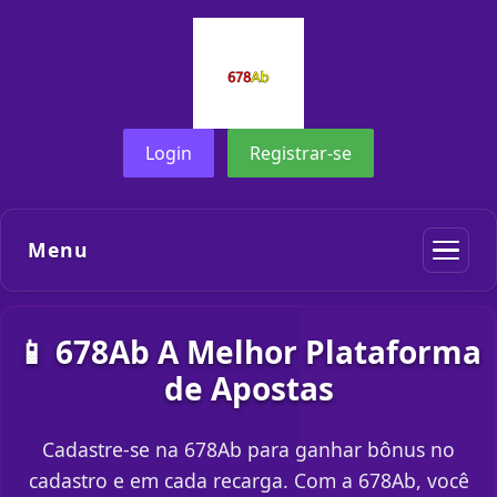
Login
Registrar-se
Menu
📱 678Ab A Melhor Plataforma
de Apostas
Cadastre-se na 678Ab para ganhar bônus no
cadastro e em cada recarga. Com a 678Ab, você