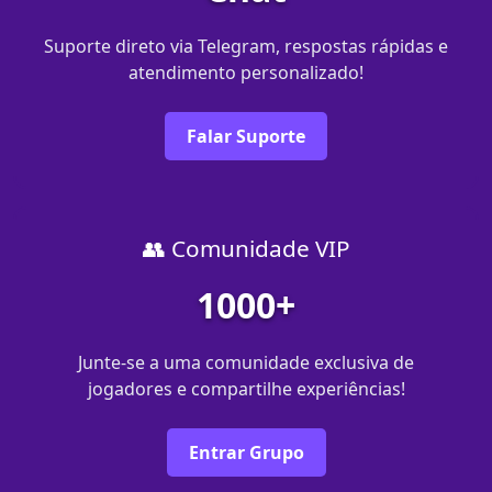
Suporte direto via Telegram, respostas rápidas e
atendimento personalizado!
Falar Suporte
👥 Comunidade VIP
1000+
Junte-se a uma comunidade exclusiva de
jogadores e compartilhe experiências!
Entrar Grupo