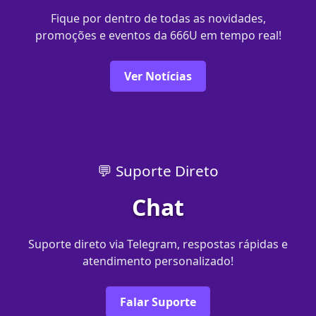
Fique por dentro de todas as novidades,
promoções e eventos da 666U em tempo real!
Ver Notícias
💬 Suporte Direto
Chat
Suporte direto via Telegram, respostas rápidas e
atendimento personalizado!
Falar Suporte