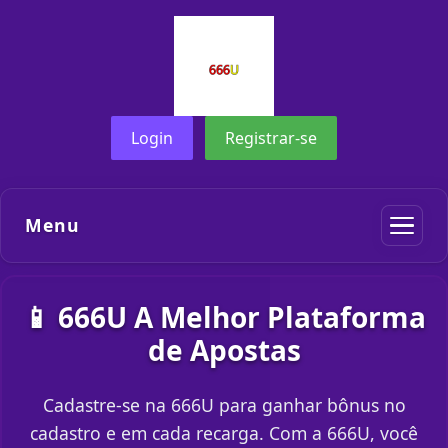
Login
Registrar-se
Menu
📱 666U A Melhor Plataforma
de Apostas
Cadastre-se na 666U para ganhar bônus no
cadastro e em cada recarga. Com a 666U, você