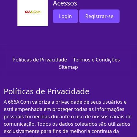
Acessos
Login
Registrar-se
Políticas de Privacidade
Termos e Condições
Sitemap
Políticas de Privacidade
A 666A.Com valoriza a privacidade de seus usuários e
está empenhada em proteger todas as informações
pessoais fornecidas durante o uso de nossos canais de
comunicação. Todos os dados coletados são utilizados
exclusivamente para fins de melhoria contínua da