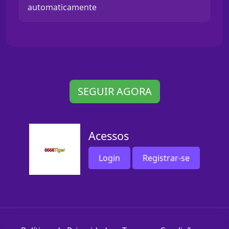
automaticamente
SEGUIR AGORA
Acessos
Login
Registrar-se