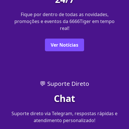
Fique por dentro de todas as novidades,
promoções e eventos da 6666Tiger em tempo
real!
Ver Notícias
💬 Suporte Direto
Chat
Suporte direto via Telegram, respostas rápidas e
atendimento personalizado!