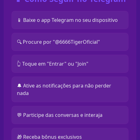
📱 Baixe o app Telegram no seu dispositivo
🔍 Procure por "@6666TigerOficial"
👆 Toque em "Entrar" ou "Join"
🔔 Ative as notificações para não perder
nada
💬 Participe das conversas e interaja
🎁 Receba bônus exclusivos