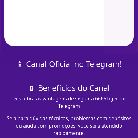
📱 Canal Oficial no Telegram!
📱 Benefícios do Canal
Descubra as vantagens de seguir a 6666Tiger no
Telegram
Seja para dúvidas técnicas, problemas com depósitos
ou ajuda com promoções, você será atendido
rapidamente.