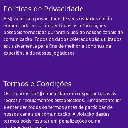
Políticas de Privacidade
A 5JJ valoriza a privacidade de seus usuários e está
empenhada em proteger todas as informações
pessoais fornecidas durante o uso de nossos canais de
comunicação. Todos os dados coletados são utilizados
exclusivamente para fins de melhoria contínua da
experiência de nossos jogadores.
Termos e Condições
Os usuários da 5JJ concordam em respeitar todas as
regras e regulamentos estabelecidos. É importante ler
e entender todos os termos antes de participar de
nossos canais de comunicação. A violação destes
termos pode resultar em penalizações ou na
suspensão da conta.