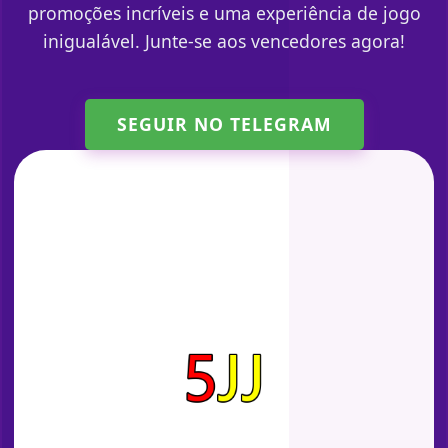
promoções incríveis e uma experiência de jogo
inigualável. Junte-se aos vencedores agora!
SEGUIR NO TELEGRAM