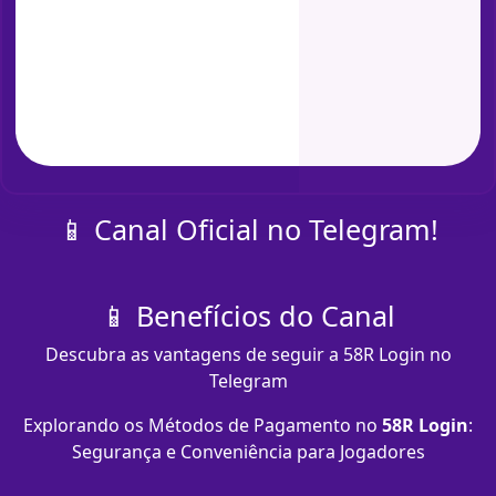
📱 Canal Oficial no Telegram!
📱 Benefícios do Canal
Descubra as vantagens de seguir a 58R Login no
Telegram
Explorando os Métodos de Pagamento no
58R Login
:
Segurança e Conveniência para Jogadores