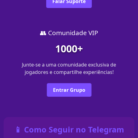
Falar Suporte
👥 Comunidade VIP
1000+
Junte-se a uma comunidade exclusiva de
jogadores e compartilhe experiências!
Entrar Grupo
📱 Como Seguir no Telegram