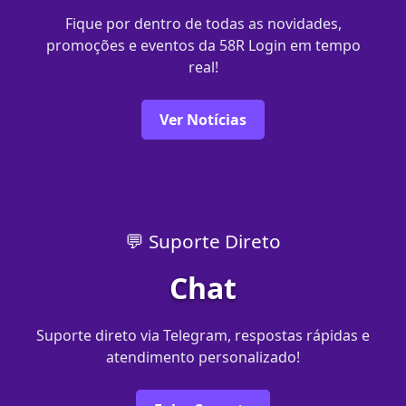
Fique por dentro de todas as novidades,
promoções e eventos da 58R Login em tempo
real!
Ver Notícias
💬 Suporte Direto
Chat
Suporte direto via Telegram, respostas rápidas e
atendimento personalizado!