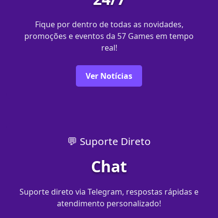
Fique por dentro de todas as novidades,
promoções e eventos da 57 Games em tempo
real!
Ver Notícias
💬 Suporte Direto
Chat
Suporte direto via Telegram, respostas rápidas e
atendimento personalizado!