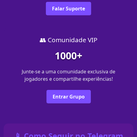
Falar Suporte
👥 Comunidade VIP
1000+
Junte-se a uma comunidade exclusiva de
jogadores e compartilhe experiências!
Entrar Grupo
📱 Como Seguir no Telegram