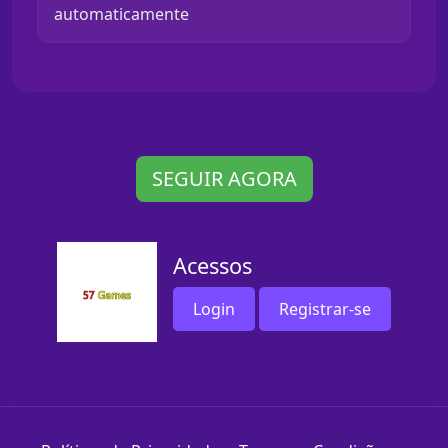
automaticamente
SEGUIR AGORA
Acessos
Login
Registrar-se