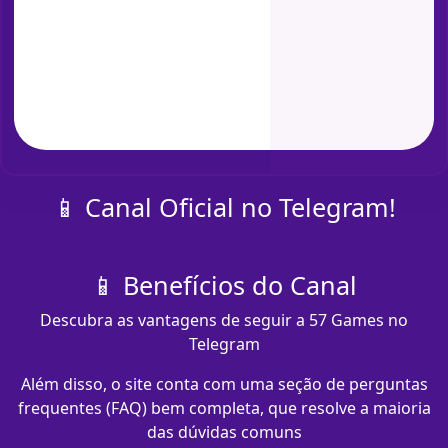
📱 Canal Oficial no Telegram!
📱 Benefícios do Canal
Descubra as vantagens de seguir a 57 Games no
Telegram
Além disso, o site conta com uma seção de perguntas
frequentes (FAQ) bem completa, que resolve a maioria
das dúvidas comuns