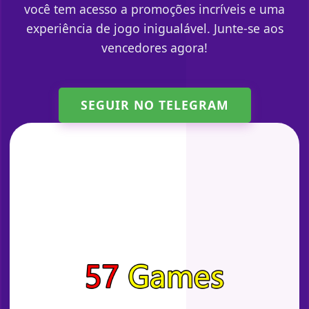
você tem acesso a promoções incríveis e uma
experiência de jogo inigualável. Junte-se aos
vencedores agora!
SEGUIR NO TELEGRAM