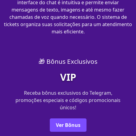
interface do chat é intuitiva e permite enviar
mensagens de texto, imagens e até mesmo fazer
chamadas de voz quando necessário. O sistema de
tickets organiza suas solicitações para um atendimento
mais eficiente.
🎁 Bônus Exclusivos
VIP
Receba bônus exclusivos do Telegram,
promoções especiais e códigos promocionais
únicos!
Ver Bônus