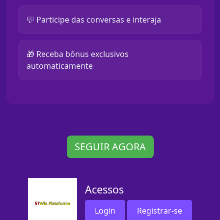
💬 Participe das conversas e interaja
🎁 Receba bônus exclusivos
automaticamente
SEGUIR AGORA
Acessos
Login
Registrar-se