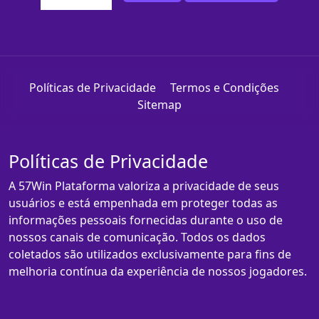
Políticas de Privacidade
Termos e Condições
Sitemap
Políticas de Privacidade
A 57Win Plataforma valoriza a privacidade de seus
usuários e está empenhada em proteger todas as
informações pessoais fornecidas durante o uso de
nossos canais de comunicação. Todos os dados
coletados são utilizados exclusivamente para fins de
melhoria contínua da experiência de nossos jogadores.