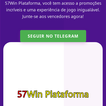
57Win Plataforma, você tem acesso a promoções
incríveis e uma experiência de jogo inigualável.
Junte-se aos vencedores agora!
SEGUIR NO TELEGRAM