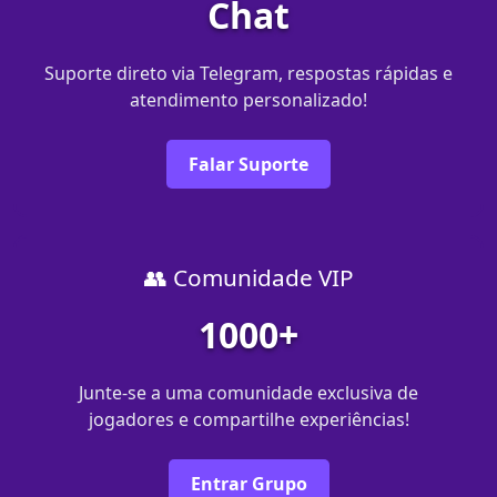
Chat
Suporte direto via Telegram, respostas rápidas e
atendimento personalizado!
Falar Suporte
👥 Comunidade VIP
1000+
Junte-se a uma comunidade exclusiva de
jogadores e compartilhe experiências!
Entrar Grupo