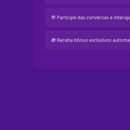
💬 Participe das conversas e interaj
🎁 Receba bônus exclusivos autom