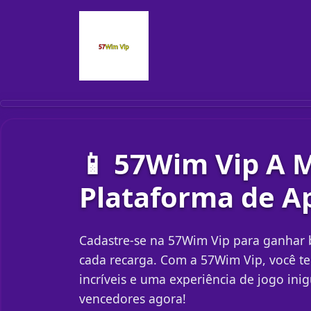
📱 57Wim Vip A 
Plataforma de A
Cadastre-se na 57Wim Vip para ganhar 
cada recarga. Com a 57Wim Vip, você t
incríveis e uma experiência de jogo inig
vencedores agora!