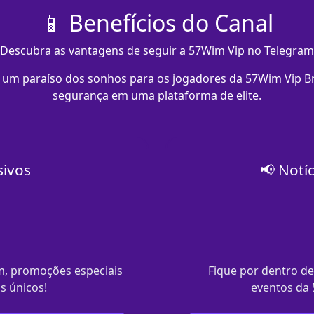
📱 Benefícios do Canal
Descubra as vantagens de seguir a 57Wim Vip no Telegram
um paraíso dos sonhos para os jogadores da 57Wim Vip Bras
segurança em uma plataforma de elite.
sivos
📢 Notí
m, promoções especiais
Fique por dentro d
s únicos!
eventos da 