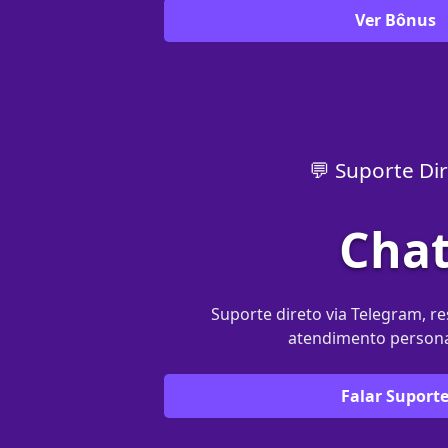
Ver Bônus
💬 Suporte Di
Cha
Suporte direto via Telegram, r
atendimento persona
Falar Suport