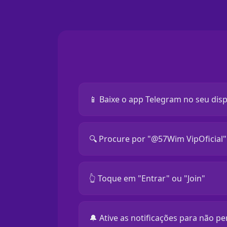
📱 Baixe o app Telegram no seu disp
🔍 Procure por "@57Wim VipOficial"
👆 Toque em "Entrar" ou "Join"
🔔 Ative as notificações para não p