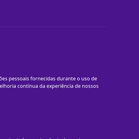
ões pessoais fornecidas durante o uso de
elhoria contínua da experiência de nossos