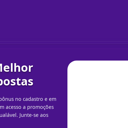
Melhor
postas
bônus no cadastro e em
em acesso a promoções
ualável. Junte-se aos