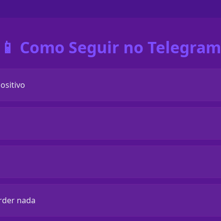
📱 Como Seguir no Telegram
ositivo
erder nada