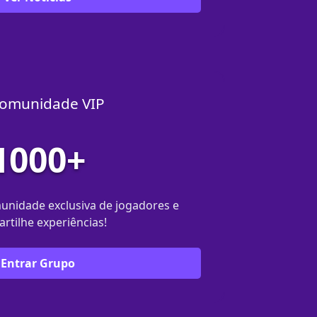
Comunidade VIP
1000+
unidade exclusiva de jogadores e
rtilhe experiências!
Entrar Grupo