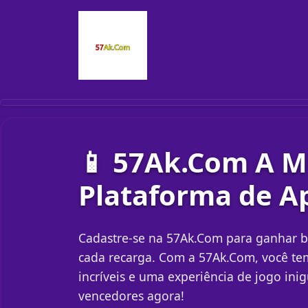
📱 57Ak.Com A M
Plataforma de A
Cadastre-se na 57Ak.Com para ganhar 
cada recarga. Com a 57Ak.Com, você t
incríveis e uma experiência de jogo inig
vencedores agora!