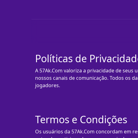
Políticas de Privacida
A 57Ak.Com valoriza a privacidade de seus
nossos canais de comunicação. Todos os dad
jogadores.
Termos e Condições
Os usuários da 57Ak.Com concordam em resp