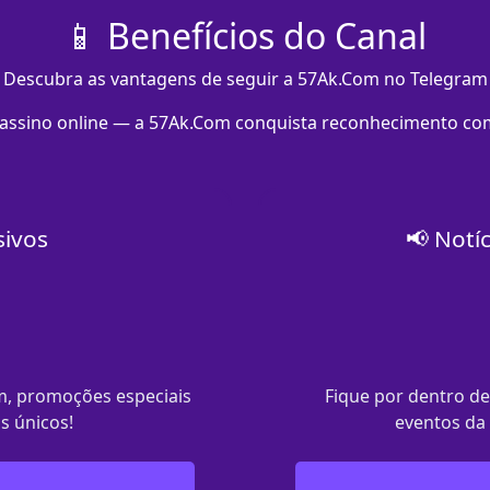
📱 Benefícios do Canal
Descubra as vantagens de seguir a 57Ak.Com no Telegram
 cassino online — a 57Ak.Com conquista reconhecimento com 
sivos
📢 Notí
m, promoções especiais
Fique por dentro d
s únicos!
eventos da