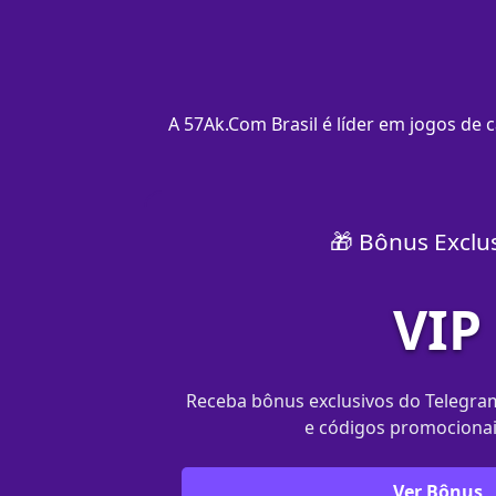
A 57Ak.Com Brasil é líder em jogos de
🎁 Bônus Exclu
VIP
Receba bônus exclusivos do Telegra
e códigos promocionai
Ver Bônus