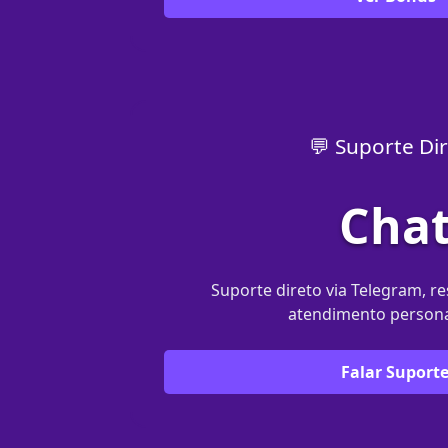
💬 Suporte Di
Cha
Suporte direto via Telegram, r
atendimento persona
Falar Suport