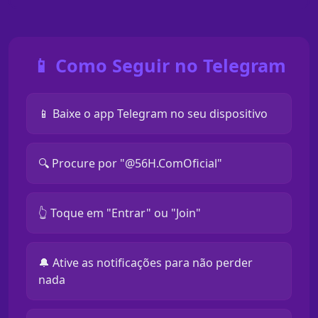
📱 Como Seguir no Telegram
📱 Baixe o app Telegram no seu dispositivo
🔍 Procure por "@56H.ComOficial"
👆 Toque em "Entrar" ou "Join"
🔔 Ative as notificações para não perder
nada