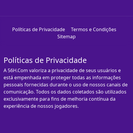
Políticas de Privacidade
Termos e Condições
Sitemap
Políticas de Privacidade
A 56H.Com valoriza a privacidade de seus usuários e
está empenhada em proteger todas as informações
pessoais fornecidas durante o uso de nossos canais de
comunicação. Todos os dados coletados são utilizados
exclusivamente para fins de melhoria contínua da
experiência de nossos jogadores.