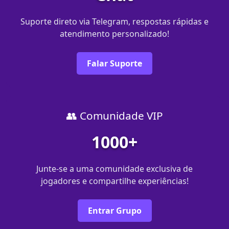
Suporte direto via Telegram, respostas rápidas e
atendimento personalizado!
Falar Suporte
👥 Comunidade VIP
1000+
Junte-se a uma comunidade exclusiva de
jogadores e compartilhe experiências!
Entrar Grupo