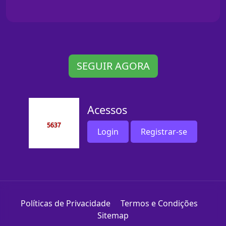
SEGUIR AGORA
Acessos
Login
Registrar-se
Políticas de Privacidade
Termos e Condições
Sitemap