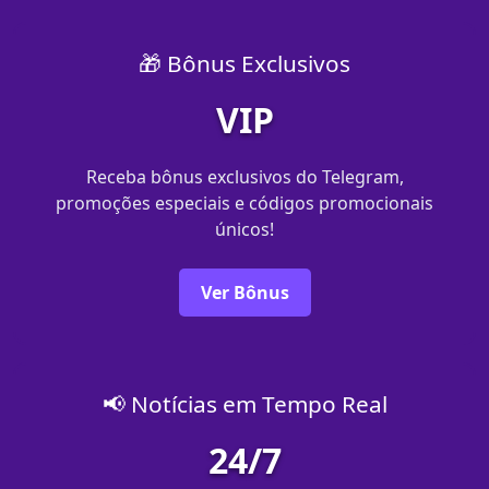
🎁 Bônus Exclusivos
VIP
Receba bônus exclusivos do Telegram,
promoções especiais e códigos promocionais
únicos!
Ver Bônus
📢 Notícias em Tempo Real
24/7