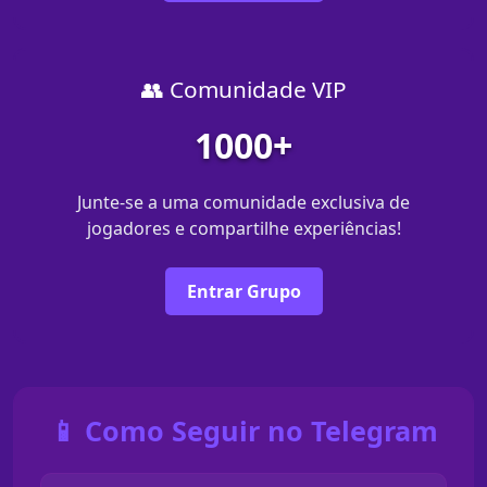
👥 Comunidade VIP
1000+
Junte-se a uma comunidade exclusiva de
jogadores e compartilhe experiências!
Entrar Grupo
📱 Como Seguir no Telegram