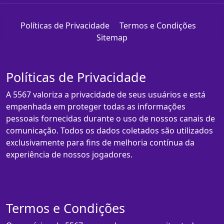
Políticas de Privacidade
Termos e Condições
Sitemap
Políticas de Privacidade
A 5567 valoriza a privacidade de seus usuários e está
empenhada em proteger todas as informações
pessoais fornecidas durante o uso de nossos canais de
comunicação. Todos os dados coletados são utilizados
exclusivamente para fins de melhoria contínua da
experiência de nossos jogadores.
Termos e Condições