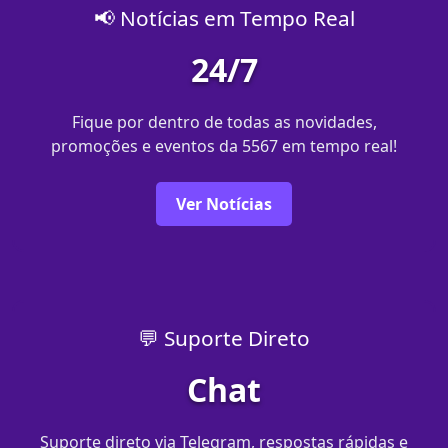
📢 Notícias em Tempo Real
24/7
Fique por dentro de todas as novidades,
promoções e eventos da 5567 em tempo real!
Ver Notícias
💬 Suporte Direto
Chat
Suporte direto via Telegram, respostas rápidas e