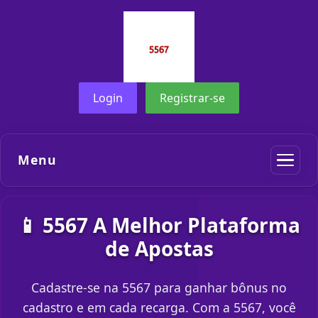
Login
Registrar-se
Menu
📱 5567 A Melhor Plataforma
de Apostas
Cadastre-se na 5567 para ganhar bônus no
cadastro e em cada recarga. Com a 5567, você