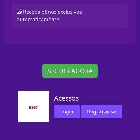
🎁 Receba bônus exclusivos
automaticamente
SEGUIR AGORA
Acessos
Login
Registrar-se