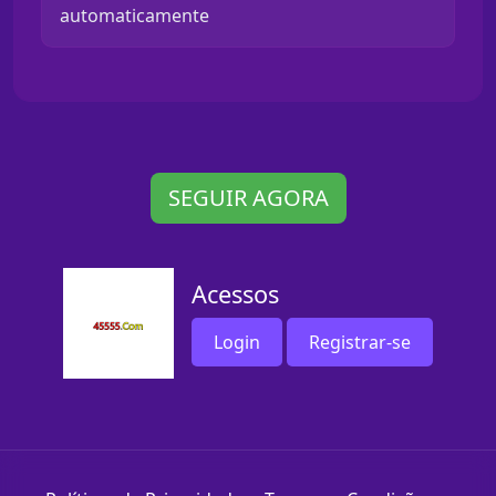
automaticamente
SEGUIR AGORA
Acessos
Login
Registrar-se