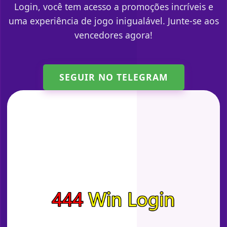
Login, você tem acesso a promoções incríveis e
uma experiência de jogo inigualável. Junte-se aos
vencedores agora!
SEGUIR NO TELEGRAM