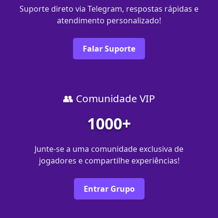
Suporte direto via Telegram, respostas rápidas e
atendimento personalizado!
Falar Suporte
👥 Comunidade VIP
1000+
Junte-se a uma comunidade exclusiva de
jogadores e compartilhe experiências!
Entrar Grupo