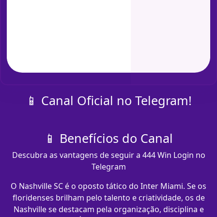
📱 Canal Oficial no Telegram!
📱 Benefícios do Canal
Descubra as vantagens de seguir a 444 Win Login no
Telegram
O Nashville SC é o oposto tático do Inter Miami. Se os
floridenses brilham pelo talento e criatividade, os de
Nashville se destacam pela organização, disciplina e