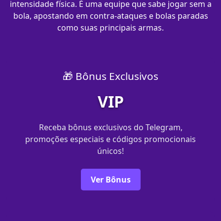
intensidade física. É uma equipe que sabe jogar sem a
bola, apostando em contra-ataques e bolas paradas
como suas principais armas.
🎁 Bônus Exclusivos
VIP
Receba bônus exclusivos do Telegram,
promoções especiais e códigos promocionais
únicos!
Ver Bônus