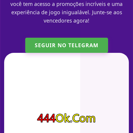
você tem acesso a promoções incríveis e uma
experiência de jogo inigualável. Junte-se aos
vencedores agora!
SEGUIR NO TELEGRAM