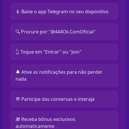
📱 Baixe o app Telegram no seu dispositivo
🔍 Procure por "@444Ok.ComOficial"
👆 Toque em "Entrar" ou "Join"
🔔 Ative as notificações para não perder
nada
💬 Participe das conversas e interaja
🎁 Receba bônus exclusivos
automaticamente