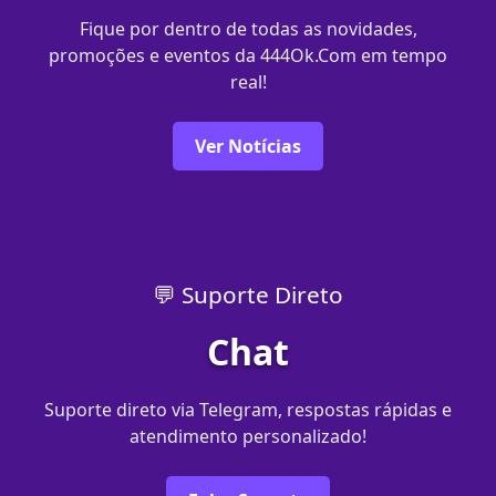
Fique por dentro de todas as novidades,
promoções e eventos da 444Ok.Com em tempo
real!
Ver Notícias
💬 Suporte Direto
Chat
Suporte direto via Telegram, respostas rápidas e
atendimento personalizado!