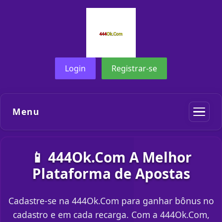
Login
Registrar-se
Menu
📱 444Ok.Com A Melhor
Plataforma de Apostas
Cadastre-se na 444Ok.Com para ganhar bônus no
cadastro e em cada recarga. Com a 444Ok.Com,