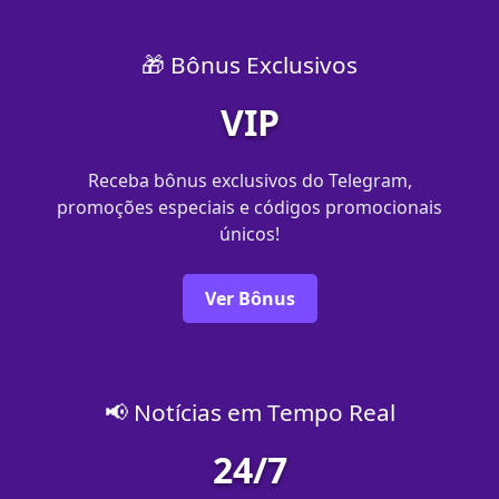
🎁 Bônus Exclusivos
VIP
Receba bônus exclusivos do Telegram,
promoções especiais e códigos promocionais
únicos!
Ver Bônus
📢 Notícias em Tempo Real
24/7