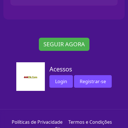
SEGUIR AGORA
Acessos
Login
Registrar-se
Políticas de Privacidade
Termos e Condições