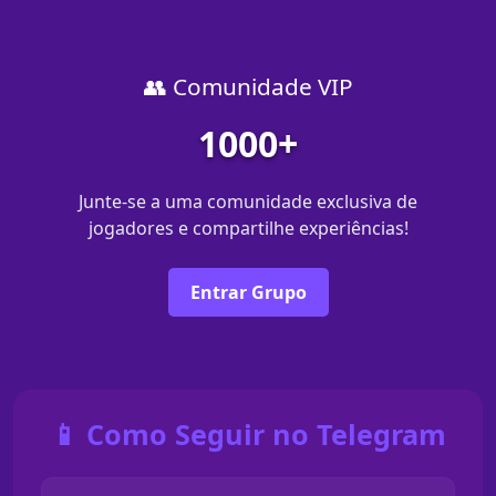
👥 Comunidade VIP
1000+
Junte-se a uma comunidade exclusiva de
jogadores e compartilhe experiências!
Entrar Grupo
📱 Como Seguir no Telegram