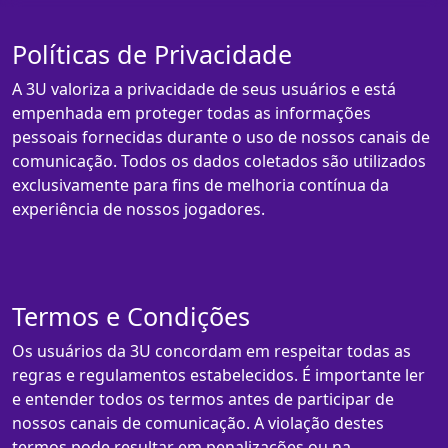
Políticas de Privacidade
A 3U valoriza a privacidade de seus usuários e está
empenhada em proteger todas as informações
pessoais fornecidas durante o uso de nossos canais de
comunicação. Todos os dados coletados são utilizados
exclusivamente para fins de melhoria contínua da
experiência de nossos jogadores.
Termos e Condições
Os usuários da 3U concordam em respeitar todas as
regras e regulamentos estabelecidos. É importante ler
e entender todos os termos antes de participar de
nossos canais de comunicação. A violação destes
termos pode resultar em penalizações ou na