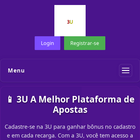
Login
Registrar-se
Menu
📱 3U A Melhor Plataforma de
Apostas
Cadastre-se na 3U para ganhar bônus no cadastro
e em cada recarga. Com a 3U, você tem acesso a