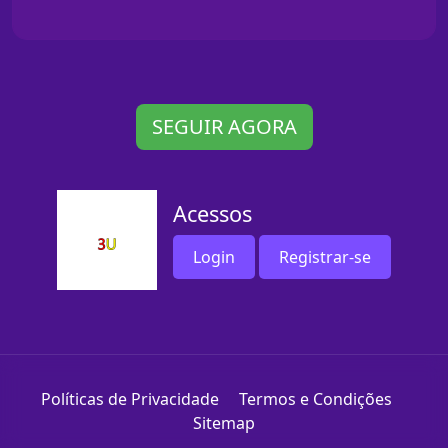
SEGUIR AGORA
Acessos
Login
Registrar-se
Políticas de Privacidade
Termos e Condições
Sitemap