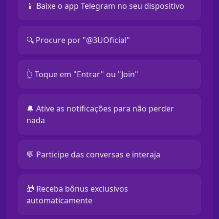
📱 Baixe o app Telegram no seu dispositivo
🔍 Procure por "@3UOficial"
👆 Toque em "Entrar" ou "Join"
🔔 Ative as notificações para não perder
nada
💬 Participe das conversas e interaja
🎁 Receba bônus exclusivos
automaticamente