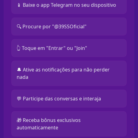
📱 Baixe o app Telegram no seu dispositivo
🔍 Procure por "@39SSOficial"
👆 Toque em "Entrar" ou "Join"
🔔 Ative as notificações para não perder
nada
💬 Participe das conversas e interaja
🎁 Receba bônus exclusivos
automaticamente