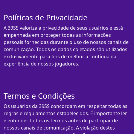
Políticas de Privacidade
A 39SS valoriza a privacidade de seus usuários e está
empenhada em proteger todas as informações
pessoais fornecidas durante o uso de nossos canais de
comunicação. Todos os dados coletados são utilizados
exclusivamente para fins de melhoria contínua da
experiência de nossos jogadores.
Termos e Condições
Os usuários da 39SS concordam em respeitar todas as
regras e regulamentos estabelecidos. É importante ler
e entender todos os termos antes de participar de
nossos canais de comunicação. A violação destes