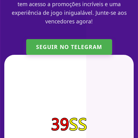
tem acesso a promoções incríveis e uma
experiência de jogo inigualável. Junte-se aos
vencedores agora!
SEGUIR NO TELEGRAM