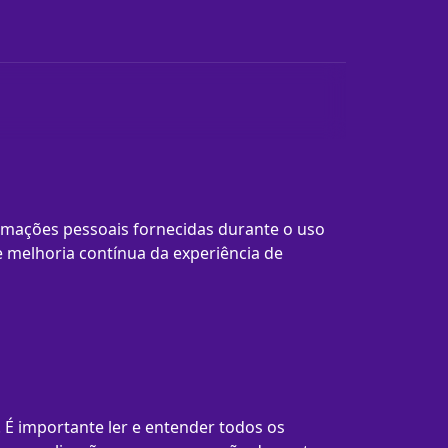
rmações pessoais fornecidas durante o uso
e melhoria contínua da experiência de
É importante ler e entender todos os