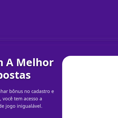
n A Melhor
postas
har bônus no cadastro e
 você tem acesso a
e jogo inigualável.