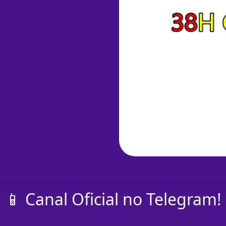
📱 Canal Oficial no Telegram!