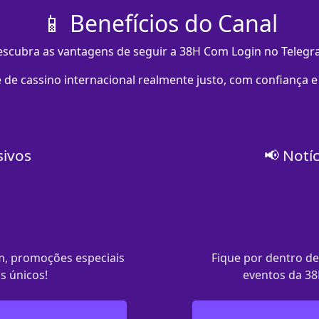
📱 Benefícios do Canal
scubra as vantagens de seguir a 38H Com Login no Teleg
de cassino internacional realmente justo, com confiança e 
sivos
📢 Notí
m, promoções especiais
Fique por dentro d
s únicos!
eventos da 38