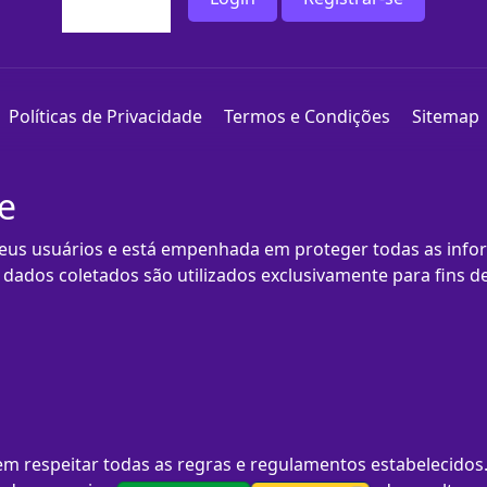
Políticas de Privacidade
Termos e Condições
Sitemap
de
 seus usuários e está empenhada em proteger todas as info
dados coletados são utilizados exclusivamente para fins d
 respeitar todas as regras e regulamentos estabelecidos. 