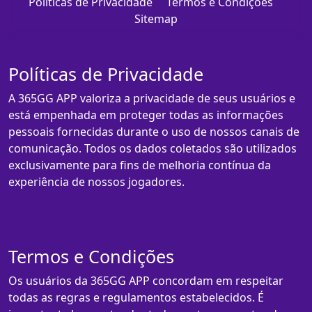
Políticas de Privacidade
Termos e Condições
Sitemap
Políticas de Privacidade
A 365GG APP valoriza a privacidade de seus usuários e
está empenhada em proteger todas as informações
pessoais fornecidas durante o uso de nossos canais de
comunicação. Todos os dados coletados são utilizados
exclusivamente para fins de melhoria contínua da
experiência de nossos jogadores.
Termos e Condições
Os usuários da 365GG APP concordam em respeitar
todas as regras e regulamentos estabelecidos. É