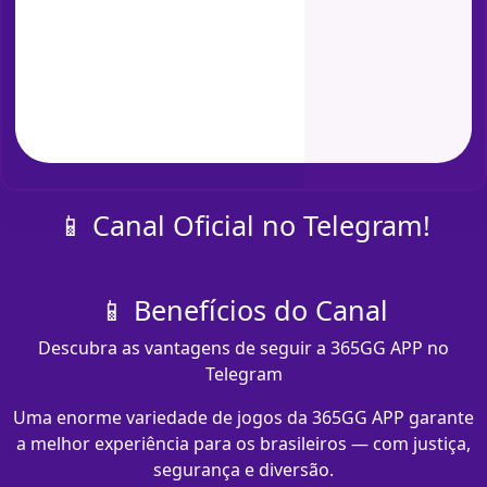
📱 Canal Oficial no Telegram!
📱 Benefícios do Canal
Descubra as vantagens de seguir a 365GG APP no
Telegram
Uma enorme variedade de jogos da 365GG APP garante
a melhor experiência para os brasileiros — com justiça,
segurança e diversão.