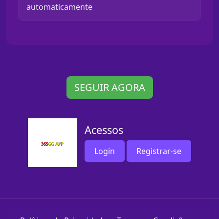
automaticamente
SEGUIR AGORA
Acessos
Login
Registrar-se