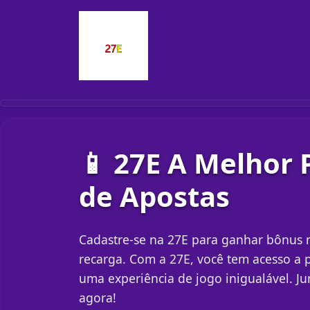
📱 27E A Melhor 
de Apostas
Cadastre-se na 27E para ganhar bônus 
recarga. Com a 27E, você tem acesso a 
uma experiência de jogo inigualável. J
agora!