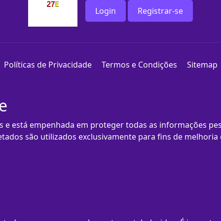
Login
Registrar-se
Políticas de Privacidade
Termos e Condições
Sitemap
de
ios e está empenhada em proteger todas as informações pe
tados são utilizados exclusivamente para fins de melhoria