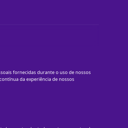
ssoais fornecidas durante o uso de nossos
 contínua da experiência de nossos