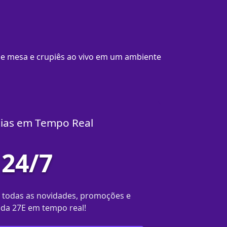
s de mesa e crupiês ao vivo em um ambiente
cias em Tempo Real
24/7
e todas as novidades, promoções e
 da 27E em tempo real!