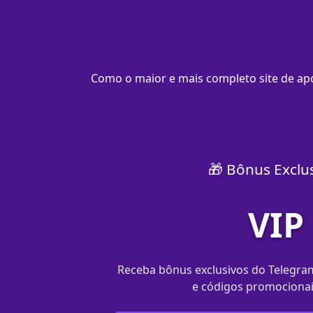
Como o maior e mais completo site de apos
🎁 Bônus Exclu
VIP
Receba bônus exclusivos do Telegra
e códigos promocionai