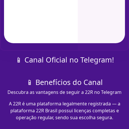
📱 Canal Oficial no Telegram!
📱 Benefícios do Canal
Descubra as vantagens de seguir a 22R no Telegram
A 22R é uma plataforma legalmente registrada — a
plataforma 22R Brasil possui licenças completas e
operação regular, sendo sua escolha segura.