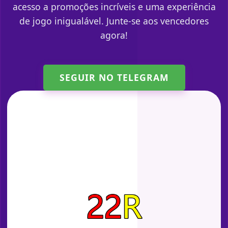
acesso a promoções incríveis e uma experiência
de jogo inigualável. Junte-se aos vencedores
agora!
SEGUIR NO TELEGRAM