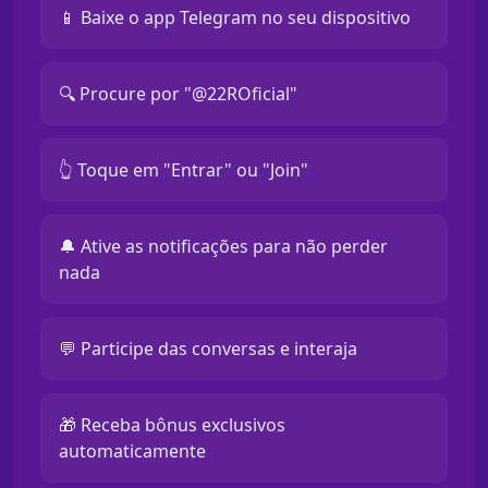
📱 Baixe o app Telegram no seu dispositivo
🔍 Procure por "@22ROficial"
👆 Toque em "Entrar" ou "Join"
🔔 Ative as notificações para não perder
nada
💬 Participe das conversas e interaja
🎁 Receba bônus exclusivos
automaticamente