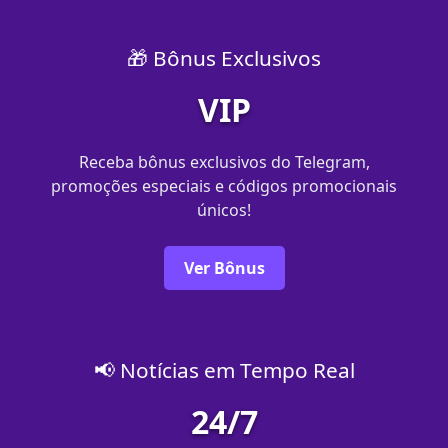
🎁 Bônus Exclusivos
VIP
Receba bônus exclusivos do Telegram,
promoções especiais e códigos promocionais
únicos!
Ver Bônus
📢 Notícias em Tempo Real
24/7