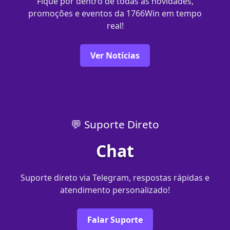
Fique por dentro de todas as novidades,
promoções e eventos da 1766Win em tempo
real!
Ver Notícias
💬 Suporte Direto
Chat
Suporte direto via Telegram, respostas rápidas e
atendimento personalizado!
Falar Suporte