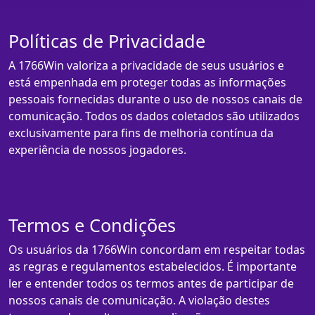
Políticas de Privacidade
A 1766Win valoriza a privacidade de seus usuários e
está empenhada em proteger todas as informações
pessoais fornecidas durante o uso de nossos canais de
comunicação. Todos os dados coletados são utilizados
exclusivamente para fins de melhoria contínua da
experiência de nossos jogadores.
Termos e Condições
Os usuários da 1766Win concordam em respeitar todas
as regras e regulamentos estabelecidos. É importante
ler e entender todos os termos antes de participar de
nossos canais de comunicação. A violação destes