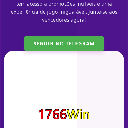
tem acesso a promoções incríveis e uma
experiência de jogo inigualável. Junte-se aos
vencedores agora!
SEGUIR NO TELEGRAM