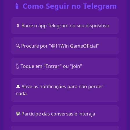
📱 Como Seguir no Telegram
📱 Baixe o app Telegram no seu dispositivo
🔍 Procure por "@11Win GameOficial"
👆 Toque em "Entrar" ou "Join"
🔔 Ative as notificações para não perder
nada
💬 Participe das conversas e interaja