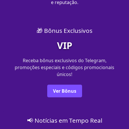
e reputação.
🎁 Bônus Exclusivos
VIP
Receba bônus exclusivos do Telegram,
promoções especiais e códigos promocionais
únicos!
Ver Bônus
📢 Notícias em Tempo Real