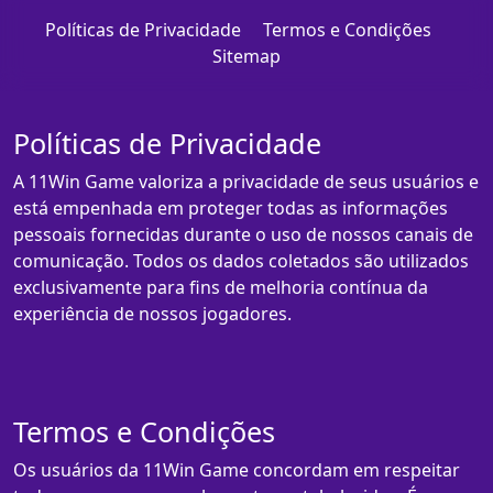
Políticas de Privacidade
Termos e Condições
Sitemap
Políticas de Privacidade
A 11Win Game valoriza a privacidade de seus usuários e
está empenhada em proteger todas as informações
pessoais fornecidas durante o uso de nossos canais de
comunicação. Todos os dados coletados são utilizados
exclusivamente para fins de melhoria contínua da
experiência de nossos jogadores.
Termos e Condições
Os usuários da 11Win Game concordam em respeitar