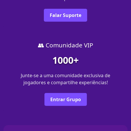
Falar Suporte
👥 Comunidade VIP
1000+
Junte-se a uma comunidade exclusiva de
jogadores e compartilhe experiências!
Entrar Grupo